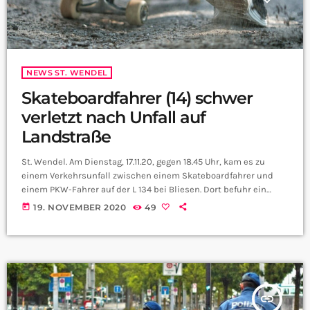
NEWS ST. WENDEL
Skateboardfahrer (14) schwer
verletzt nach Unfall auf
Landstraße
St. Wendel. Am Dienstag, 17.11.20, gegen 18.45 Uhr, kam es zu
einem Verkehrsunfall zwischen einem Skateboardfahrer und
einem PKW-Fahrer auf der L 134 bei Bliesen. Dort befuhr ein
Skateboardfahrer, ein 14-jähriger aus St. Wendel, verbotswidrig
today
19. NOVEMBER 2020
49
die o.g. Landstraße von Bliesen in Rg. Winterbach. Auf dem
dortigen abschüssigen und unbeleuchteten Teilstück wurde er
dann von einem nachfolgenden PKW-Fahrer erfasst, der auf den
Skateboardfahrer auffuhr. Dieser wurde durch den
Zusammenprall auf die […]
insert_link