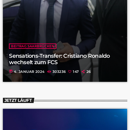
BEITRAG SAARBRÜCKEN
Sensations-Transfer: Cristiano Ronaldo
wechselt zum FCS
today
4. JANUAR 2024
303236
147
26
JETZT LÄUFT