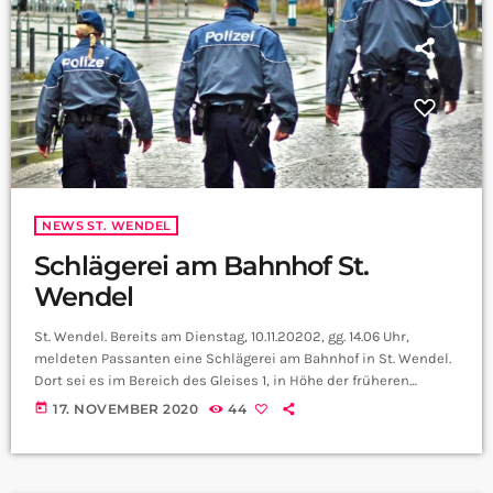
NEWS ST. WENDEL
Schlägerei am Bahnhof St.
Wendel
St. Wendel. Bereits am Dienstag, 10.11.20202, gg. 14.06 Uhr,
meldeten Passanten eine Schlägerei am Bahnhof in St. Wendel.
Dort sei es im Bereich des Gleises 1, in Höhe der früheren
dortigen Bahnhofsgaststätte, zu einer Auseinandersetzung
today
17. NOVEMBER 2020
44
zwischen 2 Jugendlichen gekommen. Im Verlauf dieser
Auseinandersetzung sei einer der Jugendlichen von einem
anderen traktiert worden, hierbei sei dieser geschlagen und
getreten worden. Die Polizei St. Wendel war kurz nach dem