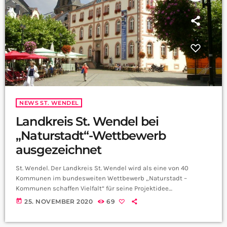
NEWS ST. WENDEL
Landkreis St. Wendel bei
„Naturstadt“-Wettbewerb
ausgezeichnet
St. Wendel. Der Landkreis St. Wendel wird als eine von 40
Kommunen im bundesweiten Wettbewerb „Naturstadt –
Kommunen schaffen Vielfalt“ für seine Projektidee
„Wildbienen-Schulen im Landkreis St. Wendel – Bienenweiden
today
25. NOVEMBER 2020
69
und Insektennisthilfen als außerschulische Lernorte“
gewürdigt. Er erhält ein Preisgeld in Höhe von 25.000 Euro für