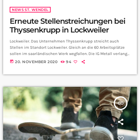
NEWS ST. WENDEL
Erneute Stellenstreichungen bei
Thyssenkrupp in Lockweiler
Lockweiler. Das Unternehmen Thyssenkrupp streicht auch
Stellen im Standort Lockweiler. Gleich an die 60 Arbeitsplätze
sollen im saarländischen Werk wegfallen. Die IG Metall verlangt
nun einen Zukunftsplan. Laut einem Sprecher des
today
20. NOVEMBER 2020
94
Thyssenkrupp-Konzerns hieß es gegenüber Medienvertretern,
dass es einen Maßnahmenkatalog für die betroffenen
Mitarbeitenden in Lockweiler gibt. Dieser beinhalte
Übernahmeangebote auf andere Stellen bei Thyssenkrupp, die
soziale Absicherung über eine Transfergesellschaft und
spezielle Möglichkeiten zur Unterstützung älterer Mitarbeiter.
insert_link
Kommendes Jahr […]