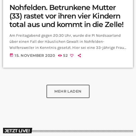
Nohfelden. Betrunkene Mutter
(33) rastet vor ihren vier Kindern
total aus und kommt in die Zelle!
Am Freitagabend gegen 20:30 Uhr, wurde die PI Nordsaarland
über einen Fall der Häuslichen Gewalt in Nohfelden-
Wolfersweiler in Kenntnis gesetzt. Hier sei eine 33-jährige Frau
von ihrem 55jährigen Ehemann geschlagen worden. Die
today
15. NOVEMBER 2020
52
Örtlichkeit wurde unverzüglich durch zwei Einsatzfahrzeuge der
PI Nordsaarland aufgesucht. Neben den betroffenen Eheleuten
waren vier zugehörige Kinder anwesend (5 Monate, 2 Jahre, 5
Jahre, 8 Jahre). Von der erheblich alkoholisierten Ehefrau wurde
angezeigt, dass ihr Mann sie […]
MEHR LADEN
JETZT LIVE!