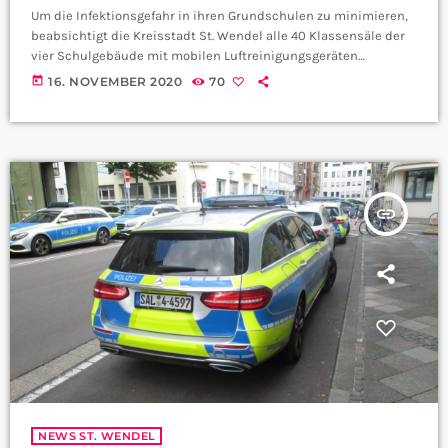
Um die Infektionsgefahr in ihren Grundschulen zu minimieren,
beabsichtigt die Kreisstadt St. Wendel alle 40 Klassensäle der
vier Schulgebäude mit mobilen Luftreinigungsgeräten
auszustatten. Der Stadtrat der Kreisstadt beschloss in einer
today
16. NOVEMBER 2020
70
Dringlichkeitssitzung am Freitag, die hierfür benötigten Mittel
in Höhe von rund 160.000 Euro außerplanmäßig im Haushalt
2020 zur Verfügung zu stellen. In voraussichtlich sechs
Wochen soll dann die Nikolaus-Obertreis-Schule 16 und die
Grundschule in Bliesen, Niederkirchen und Oberlinxweiler
jeweils acht […]
insert_link
NEWS ST. WENDEL