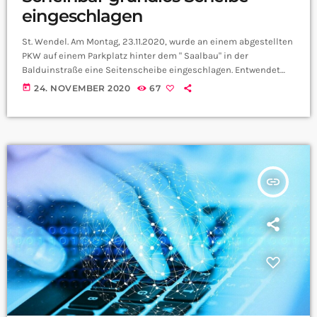
eingeschlagen
St. Wendel. Am Montag, 23.11.2020, wurde an einem abgestellten
PKW auf einem Parkplatz hinter dem " Saalbau" in der
Balduinstraße eine Seitenscheibe eingeschlagen. Entwendet
wurde hierbei nichts. Bei dem o.g. PKW handelt es sich um
today
24. NOVEMBER 2020
67
einen roten VW-Passat. Ob es sich im vorliegenden Fall um
einen versuchten PKW-Aufbruch oder um eine
Sachbeschädigung handelt, ist bisher nicht bekannt. Die
Tatzeit kann zw. 17.30 Uhr und 18.30 Uhr eingegrenzt werden. Die
Polizei […]
insert_link