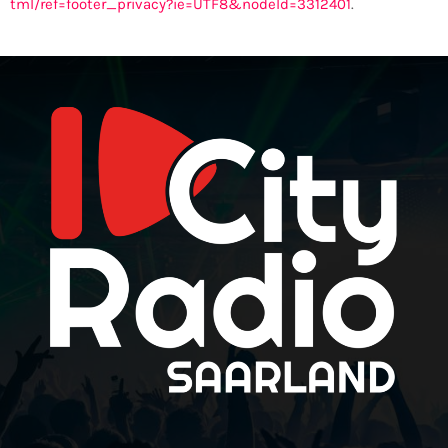
tml/ref=footer_privacy?ie=UTF8&nodeId=3312401
.