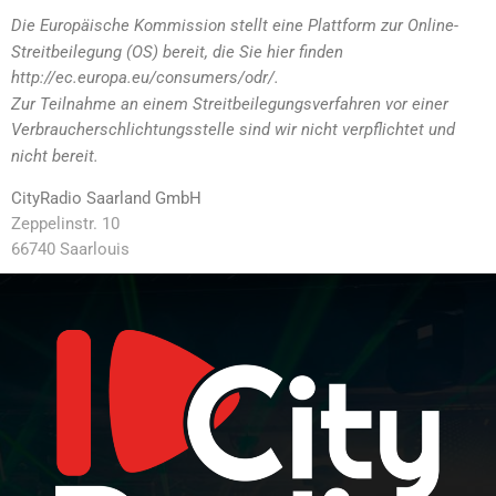
Die Europäische Kommission stellt eine Plattform zur Online-
Streitbeilegung (OS) bereit, die Sie hier finden
http://ec.europa.eu/consumers/odr/.
Zur Teilnahme an einem Streitbeilegungsverfahren vor einer
Verbraucherschlichtungsstelle sind wir nicht verpflichtet und
nicht bereit.
CityRadio Saarland GmbH
Zeppelinstr. 10
66740 Saarlouis