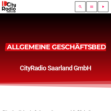
search
menu
play_arrow
ALLGEMEINE GESCHÄFTSBED
CityRadio Saarland GmbH