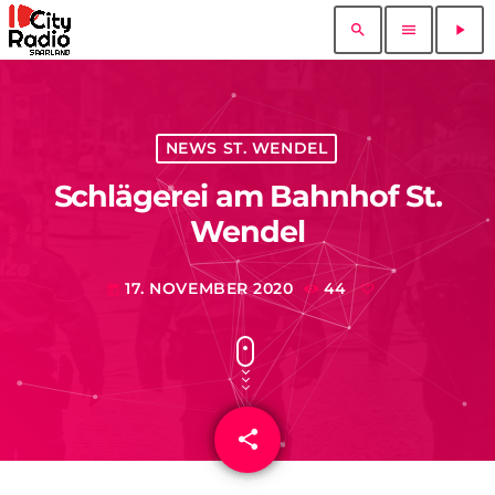
search
menu
play_arrow
NEWS ST. WENDEL
Schlägerei am Bahnhof St.
Wendel
17. NOVEMBER 2020
44
today
share
email