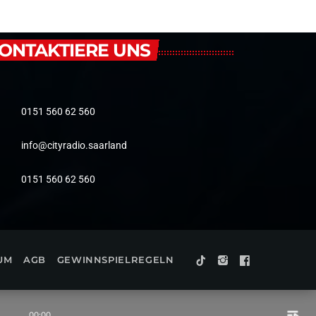
ONTAKTIERE UNS
0151 560 62 560
info@cityradio.saarland
0151 560 62 560
UM
AGB
GEWINNSPIELREGELN
playlist_play
00:00