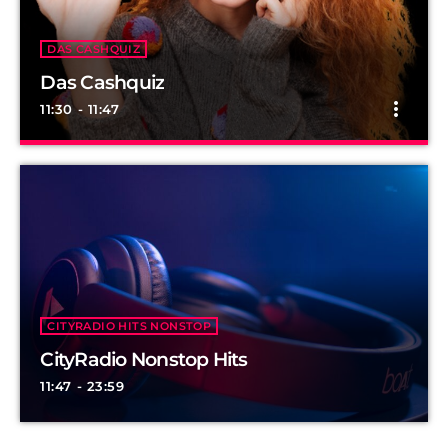
DAS CASHQUIZ
Das Cashquiz
more_vert
11:30 - 11:47
Das Cashquiz
close
Also egal wo du bist: Du kannst einfach einschalten,
mitraten, anrufen und abkassieren.
CITYRADIO HITS NONSTOP
CityRadio Nonstop Hits
11:47 - 23:59