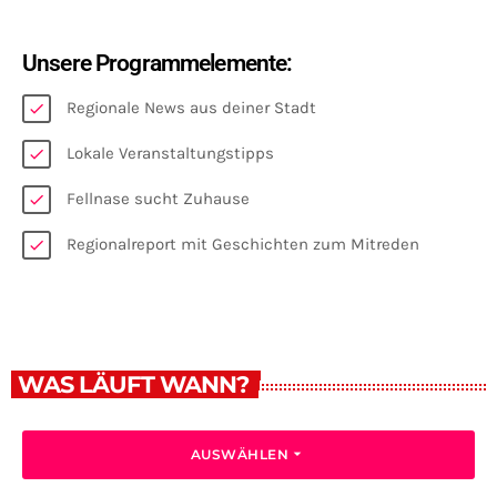
Unsere Programmelemente:
Regionale News aus deiner Stadt
check
Lokale Veranstaltungstipps
check
Fellnase sucht Zuhause
check
Regionalreport mit Geschichten zum Mitreden
check
WAS LÄUFT WANN?
arrow_drop_down
AUSWÄHLEN