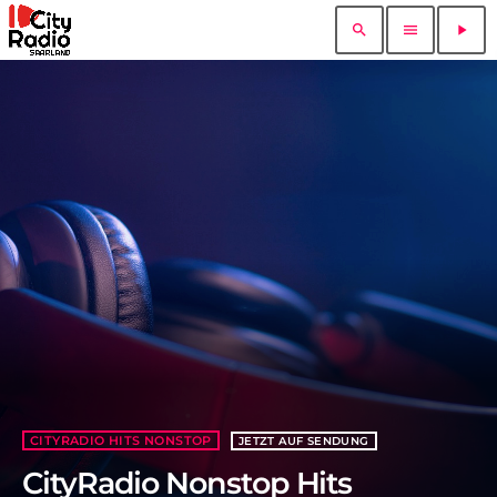
search
menu
play_arrow
CITYRADIO HITS NONSTOP
JETZT AUF SENDUNG
CityRadio Nonstop Hits