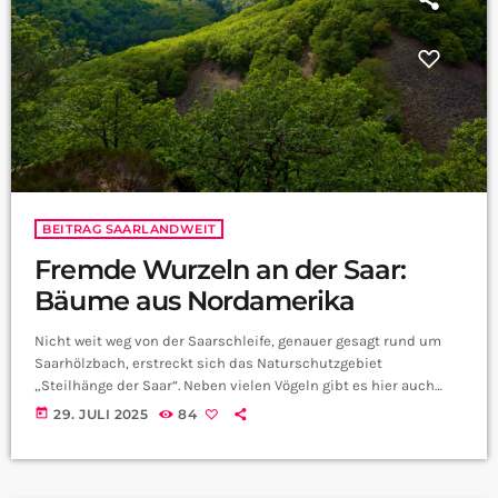
BEITRAG SAARLANDWEIT
Fremde Wurzeln an der Saar:
Bäume aus Nordamerika
Nicht weit weg von der Saarschleife, genauer gesagt rund um
Saarhölzbach, erstreckt sich das Naturschutzgebiet
„Steilhänge der Saar“. Neben vielen Vögeln gibt es hier auch
einen dichten Mischwald, gepaart mit einigen standortfremden
today
29. JULI 2025
84
Bäumen, die also normalerweise nicht bei uns wachsen. Ralph
Dietenberger, Geschäftsbereichsleiter beim Saarforst, hat uns
erklärt, was diese Bäume bei uns machen: