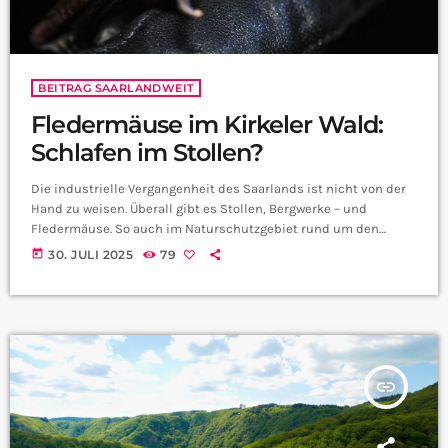
BEITRAG SAARLANDWEIT
Fledermäuse im Kirkeler Wald:
Schlafen im Stollen?
Die industrielle Vergangenheit des Saarlands ist nicht von der
Hand zu weisen. Überall gibt es Stollen, Bergwerke – und
Fledermäuse. So auch im Naturschutzgebiet rund um den
Kirkeler Wald. Fledermausexpertin Dr. Christine Harbusch und 1.
today
30. JULI 2025
79
Vorsitzende von Delattina, der Naturforschenden Gesellschaft
des Saarlandes, kann uns da mehr zu erzählen:
insert_link