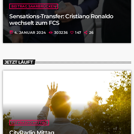
BEITRAG SAARBRÜCKEN
Sensations-Transfer: Cristiano Ronaldo
wechselt zum FCS
today
4. JANUAR 2024
303236
147
26
JETZT LÄUFT
CITYRADIO MITTAG
CityRadio Mittag