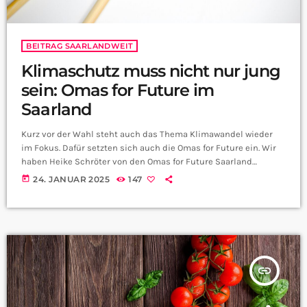
BEITRAG SAARLANDWEIT
Klimaschutz muss nicht nur jung
sein: Omas for Future im
Saarland
Kurz vor der Wahl steht auch das Thema Klimawandel wieder
im Fokus. Dafür setzten sich auch die Omas for Future ein. Wir
haben Heike Schröter von den Omas for Future Saarland
ausgefragt. Was unterscheidet Omas for Future von anderen
today
24. JANUAR 2025
147
Klimaschutz Gruppen, Frau Schröter? Die Omas for Future sind
ja auch aktiv unterwegs für den Klimaschutz. Mit welchen
Vorurteilen haben Sie da zu kämpfen? Wie genau versuchen die
Omas for Future […]
insert_link