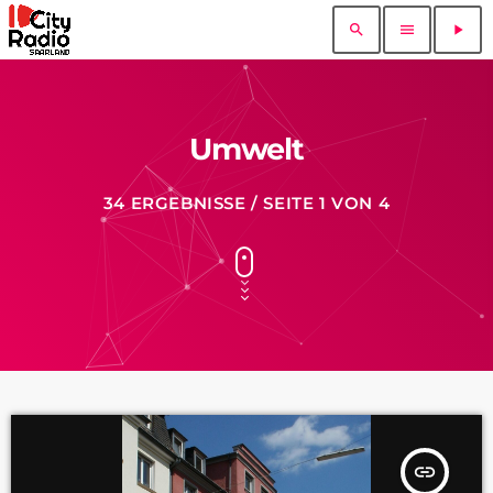
search
menu
play_arrow
Umwelt
34 ERGEBNISSE / SEITE 1 VON 4
insert_link