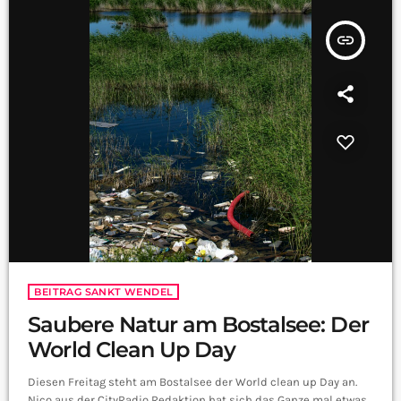
insert_link
BEITRAG SANKT WENDEL
Saubere Natur am Bostalsee: Der
World Clean Up Day
Diesen Freitag steht am Bostalsee der World clean up Day an.
Nico aus der CityRadio Redaktion hat sich das Ganze mal etwas