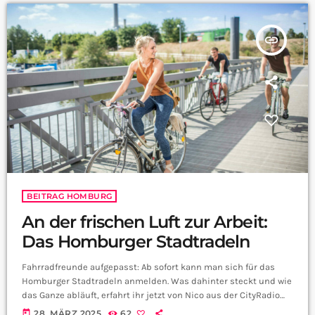
insert_link
BEITRAG HOMBURG
An der frischen Luft zur Arbeit:
Das Homburger Stadtradeln
Fahrradfreunde aufgepasst: Ab sofort kann man sich für das
Homburger Stadtradeln anmelden. Was dahinter steckt und wie
das Ganze abläuft, erfahrt ihr jetzt von Nico aus der CityRadio
Redaktion: zur Anmeldung
today
28. MÄRZ 2025
62