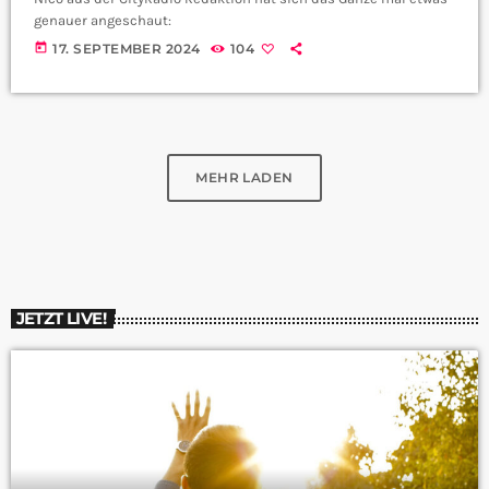
genauer angeschaut:
today
17. SEPTEMBER 2024
104
MEHR LADEN
JETZT LIVE!