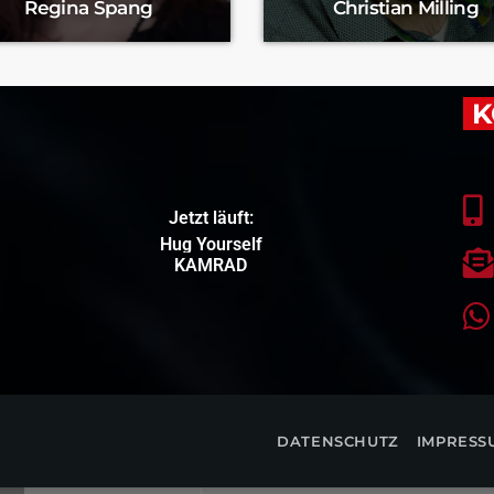
Regina Spang
Christian Milling
K
Jetzt läuft:
Hug Yourself
KAMRAD
DATENSCHUTZ
IMPRESS