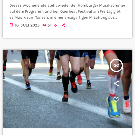
Dieses Wochenende steht wieder der Homburger Musiksommer
auf dem Programm und bei, Querbeat Festival am Freitag gibt
es Musik zum Tanzen, in einer einzigartigen Mischung aus
westafrikanischen und deutschen Klängen. Anna aus der
today
10. JULI 2025
51
CityRadio Redaktion kennt die Einzelheiten: Ei perfekt, und
kulinarisch siehts ja auch gut aus, oder? Der Marktplatz ist also
nicht nur musikalisch ein Highlight. Danke dir für die Infos und
euch viel Spaß mit BabaShango am Freitag […]
insert_link