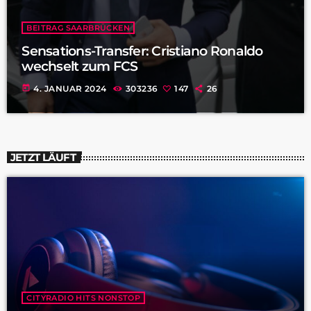
BEITRAG SAARBRÜCKEN
Sensations-Transfer: Cristiano Ronaldo
wechselt zum FCS
today
4. JANUAR 2024
303236
147
26
JETZT LÄUFT
CITYRADIO HITS NONSTOP