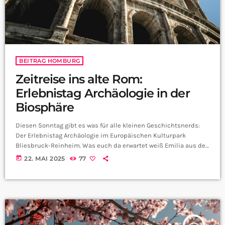
BEITRAG HOMBURG
Zeitreise ins alte Rom:
Erlebnistag Archäologie in der
Biosphäre
Diesen Sonntag gibt es was für alle kleinen Geschichtsnerds:
Der Erlebnistag Archäologie im Europäischen Kulturpark
Bliesbruck-Reinheim. Was euch da erwartet weiß Emilia aus der
CityRadio Redaktion: Der Kulturpark Bliesbruck-Reinheim hat
today
22. MAI 2025
77
am Sonntag so einiges für euch im Petto. Hier könnt ihr Römer
hautnah erleben. Die Legio XIIII Gemina schlägt ihr Lager auf
und zeigt euch Bogenschießen und bringt euch den römischen
Alltag näher. Ansonsten gibt es jede Menge Mitmach-Aktionen
wie […]