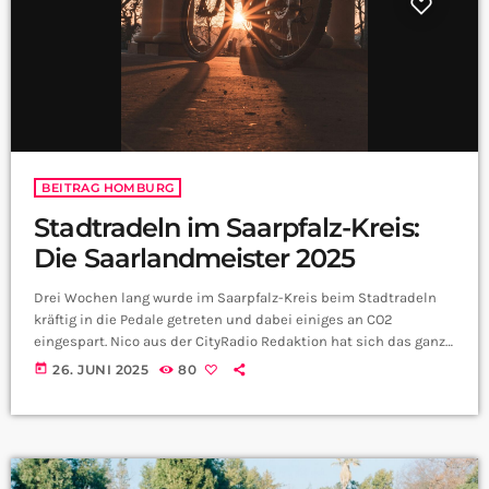
BEITRAG HOMBURG
Stadtradeln im Saarpfalz-Kreis:
Die Saarlandmeister 2025
Drei Wochen lang wurde im Saarpfalz-Kreis beim Stadtradeln
kräftig in die Pedale getreten und dabei einiges an CO2
eingespart. Nico aus der CityRadio Redaktion hat sich das ganze
mal genauer angeschaut, kannst du uns nochmal kurz erklären
today
26. JUNI 2025
80
was das Stadtradeln ist? Klar, Stadtradeln ist eine jährliche
Aktion in der Menschen weltweit aufs Auto verzichten und
stattdessen mit dem Fahrrad fahren. Diese Fahrten trägt man
dann per App ein und dann […]