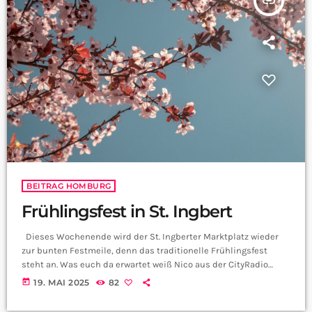
insert_link
BEITRAG HOMBURG
Frühlingsfest in St. Ingbert
Dieses Wochenende wird der St. Ingberter Marktplatz wieder
zur bunten Festmeile, denn das traditionelle Frühlingsfest
steht an. Was euch da erwartet weiß Nico aus der CityRadio
Redaktion: Rund 25 Fahrgeschäfte und Stände sorgen für jede
today
19. MAI 2025
82
Menge Abwechslung, egal ob ihr auf Nostalgie steht oder den
Adrenalinkick sucht. Vom Autoscooter über Kinderkarussells