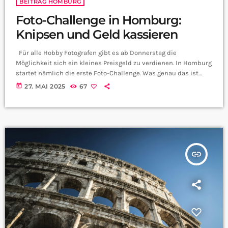
BEITRAG HOMBURG
Foto-Challenge in Homburg:
Knipsen und Geld kassieren
Für alle Hobby Fotografen gibt es ab Donnerstag die
Möglichkeit sich ein kleines Preisgeld zu verdienen. In Homburg
startet nämlich die erste Foto-Challenge. Was genau das ist
weiß Emilia aus der CityRadio Redaktion: Die Foto-Challenge
today
27. MAI 2025
67
vom Homburger Jugendprogramm HOMie ist so eine Art
Fotoschnitzeljagd. Dazu muss man verschiedene Motive zu
vorgegebenen Kategorien in Homburg finden. Und um
teilzunehmen braucht man keine krasse Kameraausrüstung,
sondern das Handy reicht vollkommen. Ihr […]
insert_link