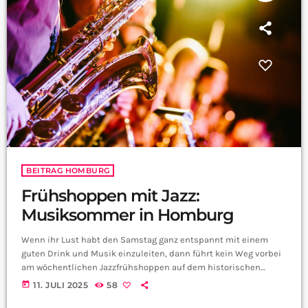
BEITRAG HOMBURG
Frühshoppen mit Jazz:
Musiksommer in Homburg
Wenn ihr Lust habt den Samstag ganz entspannt mit einem
guten Drink und Musik einzuleiten, dann führt kein Weg vorbei
am wöchentlichen Jazzfrühshoppen auf dem historischen
Marktplatz in Homburg. Nico weiß aber mehr darüber, wer tritt
today
11. JULI 2025
58
denn da morgen auf? Die Metropolitan Jazz Band Prag oder kurz