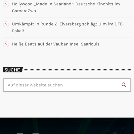
Hollywood „Made in Saarland“: Deutsche Kinohits im
CameraZwo
Umkämpft in Runde 2: Elversberg schlägt Ulm im DFB-
Pokal!
Heiße Beats auf der Vauban Insel Saarlouis
SUCHE
search