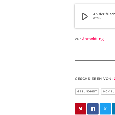
play_arrow
An der frisc
GTMH
zur
Anmeldung
GESCHRIEBEN VON:
GESUNDHEIT
HOMBU