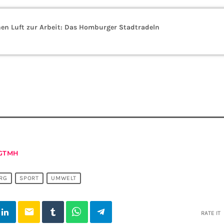
hen Luft zur Arbeit: Das Homburger Stadtradeln
GTMH
RG
SPORT
UMWELT
email
RATE IT