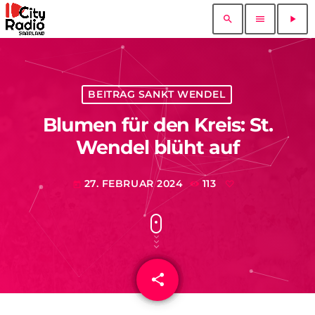
search
menu
play_arrow
BEITRAG SANKT WENDEL
Blumen für den Kreis: St.
Wendel blüht auf
27. FEBRUAR 2024
113
today
share
email