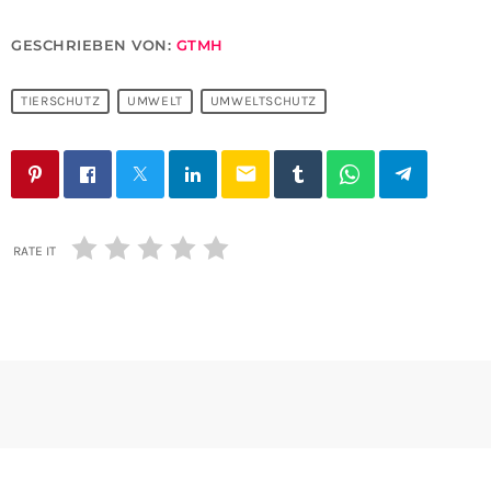
GESCHRIEBEN VON:
GTMH
TIERSCHUTZ
UMWELT
UMWELTSCHUTZ
email
RATE IT