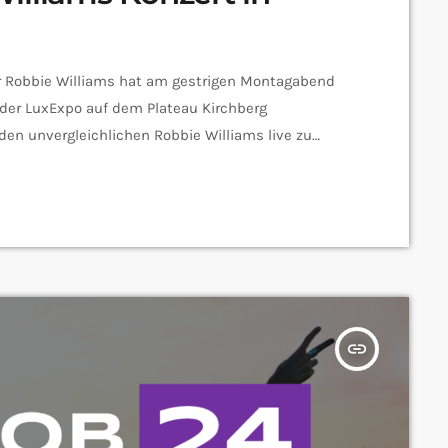
ar Robbie Williams hat am gestrigen Montagabend
 der LuxExpo auf dem Plateau Kirchberg
n unvergleichlichen Robbie Williams live zu
er Uwe Conradt mischte sich mit seiner Frau unter
is zum letzten Platz gefüllt war - ein Ergebnis des
strigen Vorabend des eigentlichen, […]
insert_link