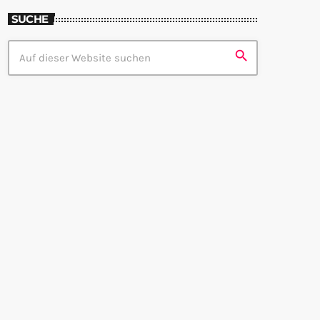
SUCHE
search