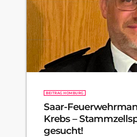
BEITRAG HOMBURG
Saar-Feuerwehrman
Krebs – Stammzells
gesucht!