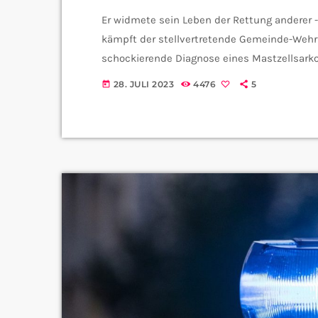
Er widmete sein Leben der Rettung anderer 
kämpft der stellvertretende Gemeinde-Wehr
schockierende Diagnose eines Mastzellsark
seiner Familie nichts mehr wie es war. Mas
28. JULI 2023
4476
5
today
Ein Mastzellsarkom ist eine sehr seltene un
Mastzellen entwickelt. Mastzellen […]