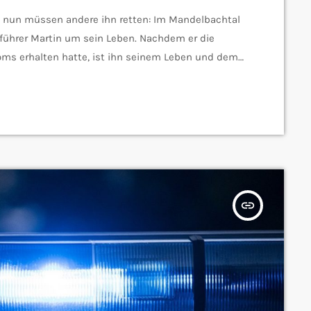
- nun müssen andere ihn retten: Im Mandelbachtal
führer Martin um sein Leben. Nachdem er die
oms erhalten hatte, ist ihn seinem Leben und dem
tzellsarkom - Besonders aggressive Form von Krebs
d aggressive Form von Krebs, der sich aus den
insert_link