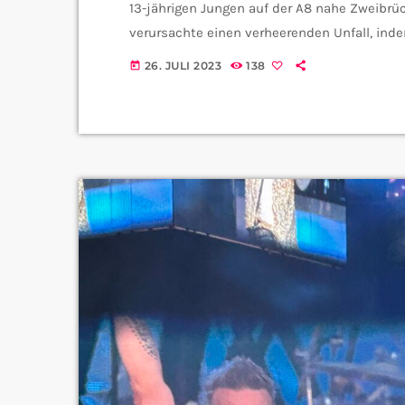
13-jährigen Jungen auf der A8 nahe Zweibrü
verursachte einen verheerenden Unfall, inde
von dem Vater des Jungen gesteuert wurde. 
26. JULI 2023
138
today
einem Crash in Flammen auf. Der Sohn verlor