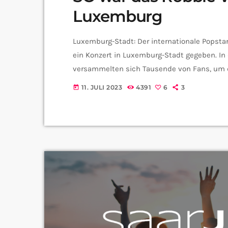
Luxemburg
Luxemburg-Stadt: Der internationale Popst
ein Konzert in Luxemburg-Stadt gegeben. In
versammelten sich Tausende von Fans, um de
erleben. Auch Saarbrückens Oberbürgermeist
11. JULI 2023
4391
6
3
today
die Besucher. Obwohl die Konzertarea nicht b
zusätzlichen, überraschenden Konzerts am ge