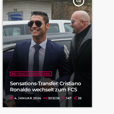
insert_link
BEITRAG SAARBRÜCKEN
Sensations-Transfer: Cristiano
Ronaldo wechselt zum FCS
4. JANUAR 2024
303236
147
26
today