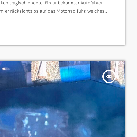
cken tragisch endete. Ein unbekannter Autofahrer
m er rücksichtslos auf das Motorrad fuhr, welches
Das Motorrad geriet ins Schleudern und ging nach
 dabei sofort sein Leben, während der Vater […]
insert_link