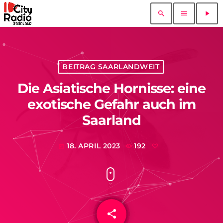
search
menu
play_arrow
BEITRAG SAARLANDWEIT
Die Asiatische Hornisse: eine
exotische Gefahr auch im
Saarland
18. APRIL 2023
192
today
share
email