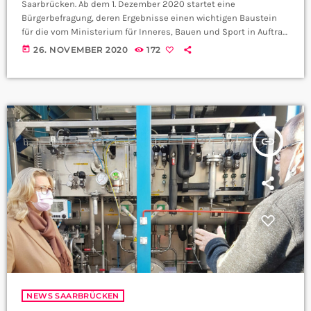
Saarbrücken. Ab dem 1. Dezember 2020 startet eine
Bürgerbefragung, deren Ergebnisse einen wichtigen Baustein
für die vom Ministerium für Inneres, Bauen und Sport in Auftrag
gegebene Kriminalitätsanalyse für Saarbrücken liefern. Dabei
today
26. NOVEMBER 2020
172
werden 4000 zufällig ausgewählte Bürgerinnen und Bürger nach
ihren Erfahrungen bzw. Einschätzungen zu verschiedenen
Bereichen der Kriminalität, ihrem Sicherheitsgefühl und
möglichen Problemfeldern in der Landeshauptstadt befragt.
Darüber hinaus können alle Saarbrückerinnen, Saarbrücker
und Menschen, die sich beruflich oder privat […]
insert_link
NEWS SAARBRÜCKEN