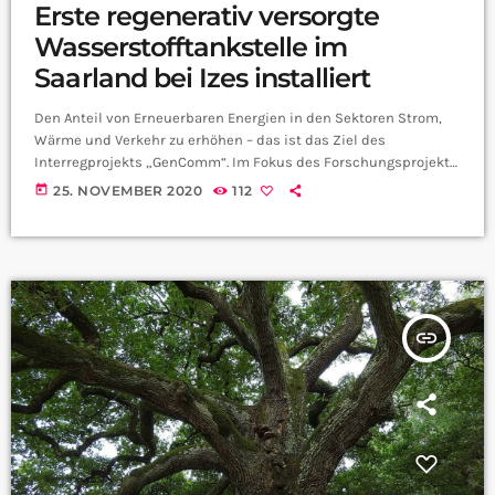
Erste regenerativ versorgte
Wasserstofftankstelle im
Saarland bei Izes installiert
Den Anteil von Erneuerbaren Energien in den Sektoren Strom,
Wärme und Verkehr zu erhöhen – das ist das Ziel des
Interregprojekts „GenComm“. Im Fokus des Forschungsprojekts
steht der Energieträger Wasserstoff: Für Kommunen werden
today
25. NOVEMBER 2020
112
individuelle, autonome und nachhaltige Versorgungslösungen
auf Basis von H2 entwickelt – mit dem Anspruch, diese auf
diverse Anwendungsfelder übertragen zu können. Das Saarland
ist Teil von GenComm und steigt nach der Planungsphase nun
in die praktische Forschung ein: […]
insert_link