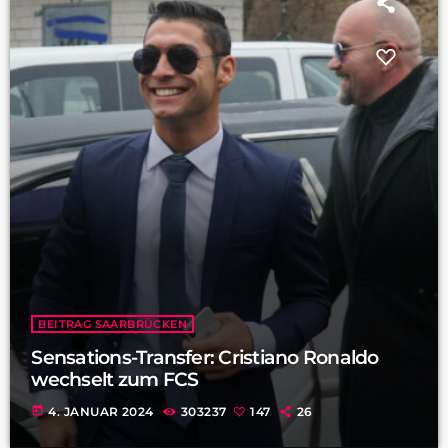
BEITRAG SAARBRÜCKEN
Sensations-Transfer: Cristiano Ronaldo
wechselt zum FCS
today
4. JANUAR 2024
303237
147
26