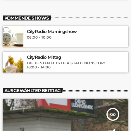
KOMMENDE SHOWS
CityRadio Morningshow
06:00 - 10:00
CityRadio Mittag
DIE BESTEN HITS DER STADT NONSTOP!
10:00 - 14:00
AUSGEWÄHLTER BEITRAG
insert_link