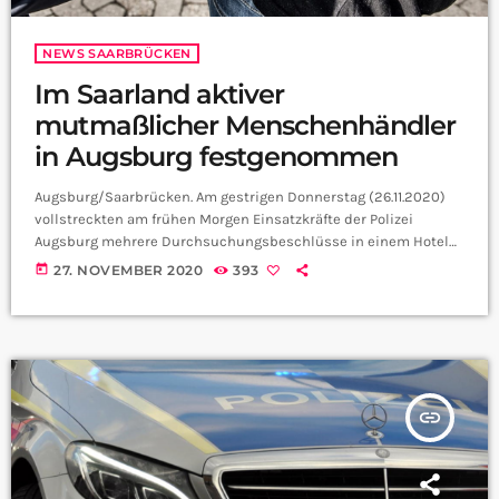
NEWS SAARBRÜCKEN
Im Saarland aktiver
mutmaßlicher Menschenhändler
in Augsburg festgenommen
Augsburg/Saarbrücken. Am gestrigen Donnerstag (26.11.2020)
vollstreckten am frühen Morgen Einsatzkräfte der Polizei
Augsburg mehrere Durchsuchungsbeschlüsse in einem Hotel
in Augsburg. Dabei wurde auch ein mutmaßlicher
today
27. NOVEMBER 2020
393
Menschenhändler, gegen den ein Haftbefehl bestand,
festgenommen. Im Sommer 2020 gewann das Dezernat für
Schleusungskriminalität und Menschenhandel des
Landespolizeipräsidiums Saarland die ersten Erkenntnisse
gegen eine ungarisch-rumänische Tätergruppierung, die junge
Frauen im Alter zwischen 19 und 20 Jahren im Saarland auf dem
insert_link
Straßenstrich, in Unterkünften und […]