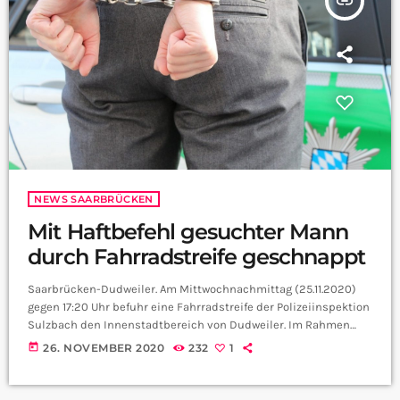
insert_link
NEWS SAARBRÜCKEN
Mit Haftbefehl gesuchter Mann
durch Fahrradstreife geschnappt
Saarbrücken-Dudweiler. Am Mittwochnachmittag (25.11.2020)
gegen 17:20 Uhr befuhr eine Fahrradstreife der Polizeiinspektion
Sulzbach den Innenstadtbereich von Dudweiler. Im Rahmen
dieser Präsenzstreife fiel den Polizeibeamten ein
today
26. NOVEMBER 2020
232
1
amtsbekannter, 50-jähriger Mann aus Dudweiler auf, gegen den
ein mehrmonatiger Haftbefehl der Staatsanwaltschaft Trier
vorlag. Durch die mobilen Pedelecs gelang es den Beamten