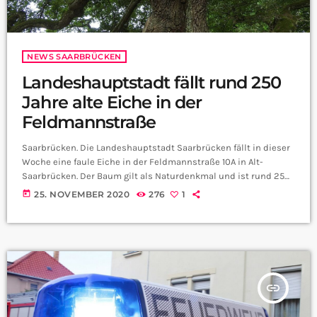
NEWS SAARBRÜCKEN
Landeshauptstadt fällt rund 250
Jahre alte Eiche in der
Feldmannstraße
Saarbrücken. Die Landeshauptstadt Saarbrücken fällt in dieser
Woche eine faule Eiche in der Feldmannstraße 10A in Alt-
Saarbrücken. Der Baum gilt als Naturdenkmal und ist rund 250
Jahre alt. An mehreren Stellen des Stammes wurden
today
25. NOVEMBER 2020
276
1
Pilzfruchtkörper des Riesenporlings entdeckt. Dieser Pilz
verursacht eine ausgedehnte Wurzelfäule. Daher ist die
Standfestigkeit des Baumes nicht mehr gegeben. Die
Landeshauptstadt bedauert, dass der Baum nicht mehr zu
retten ist. Die Arbeiten sind dementsprechend notwendig, um
[…]
insert_link