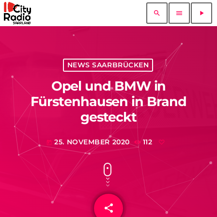
search
menu
play_arrow
NEWS SAARBRÜCKEN
Opel und BMW in
Fürstenhausen in Brand
gesteckt
25. NOVEMBER 2020
112
today
share
email