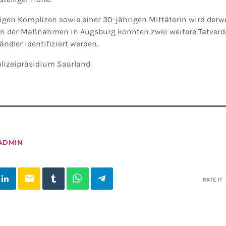
gen Komplizen sowie einer 30-jährigen Mittäterin wird derw
n der Maßnahmen in Augsburg konnten zwei weitere Tatverd
ndler identifiziert werden.
olizeipräsidium Saarland
ADMIN
email
RATE IT