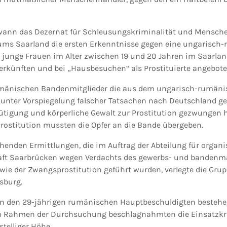
nn das Dezernat für Schleusungskriminalität und Mensch
iums Saarland die ersten Erkenntnisse gegen eine ungarisch
e junge Frauen im Alter zwischen 19 und 20 Jahren im Saarla
terkünften und bei „Hausbesuchen“ als Prostituierte angebote
umänischen Bandenmitglieder die aus dem ungarisch-rumäni
nter Vorspiegelung falscher Tatsachen nach Deutschland ge
tigung und körperliche Gewalt zur Prostitution gezwungen h
ostitution mussten die Opfer an die Bande übergeben.
henden Ermittlungen, die im Auftrag der Abteilung für organis
aft Saarbrücken wegen Verdachts des gewerbs- und banden
e der Zwangsprostitution geführt wurden, verlegte die Grup
sburg.
en den 29-jährigen rumänischen Hauptbeschuldigten bestehe
 Im Rahmen der Durchsuchung beschlagnahmten die Einsatzkr
stelliger Höhe.