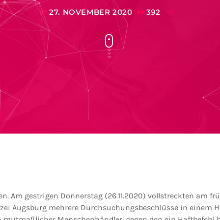
27. NOVEMBER 2020
392
today
. Am gestrigen Donnerstag (26.11.2020) vollstreckten am f
lizei Augsburg mehrere Durchsuchungsbeschlüsse in einem Ho
n mutmaßlicher Menschenhändler, gegen den ein Haftbefehl 