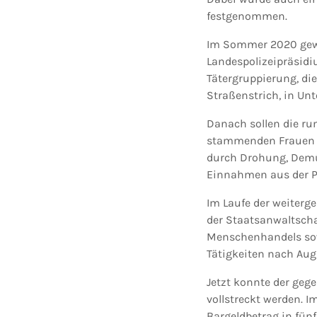
festgenommen.
Im Sommer 2020 gewa
Landespolizeipräsid
Tätergruppierung, di
Straßenstrich, in Un
Danach sollen die r
stammenden Frauen u
durch Drohung, Demü
Einnahmen aus der Pr
Im Laufe der weiterge
der Staatsanwaltsch
Menschenhandels sowi
Tätigkeiten nach Aug
Jetzt konnte der geg
vollstreckt werden.
Bargeldbetrag in fünf