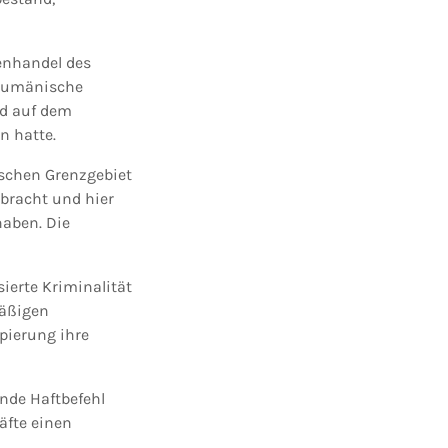
enhandel des
-rumänische
nd auf dem
n hatte.
schen Grenzgebiet
bracht und hier
aben. Die
ierte Kriminalität
mäßigen
pierung ihre
nde Haftbefehl
äfte einen