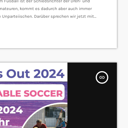
 Fußball ist der Schiedsrichter der Dreh- und
 Amateuren, kommt es dadurch aber auch immer
e Unparteiischen. Darüber sprechen wir jetzt mit
ndischen Fußballverbands (kurz SFV). Herr Alt, seit
Kontaktperson für den Schiri stellen. Diese soll
…]
insert_link