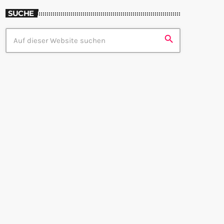
SUCHE
search