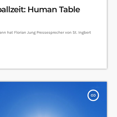
allzeit: Human Table
dann hat Florian Jung Pressesprecher von St. Ingbert
insert_link