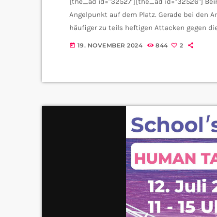
[the_ad id="32527"][the_ad id="32526"] Beim
Angelpunkt auf dem Platz. Gerade bei den
häufiger zu teils heftigen Attacken gegen di
Stephan Alt, dem Vizepräsidenten des Saarlä
19. NOVEMBER 2024
844
2
today
dem 1. November muss jede Mannschaft eine 
als Anlaufstelle dienen, falls während dem [