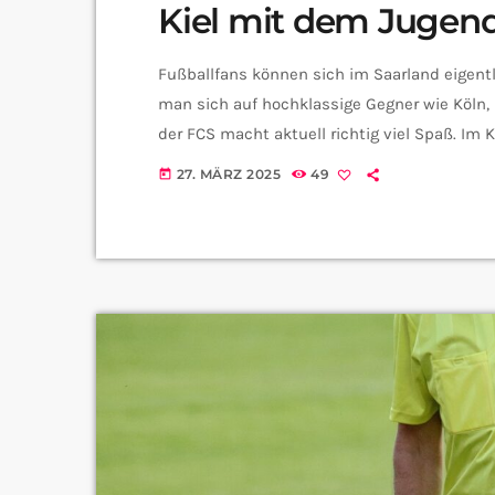
Kiel mit dem Jugen
Fußballfans können sich im Saarland eigentl
man sich auf hochklassige Gegner wie Köln,
der FCS macht aktuell richtig viel Spaß. Im 
Schwarzen auch wirklich jeder einzelne Pun
27. MÄRZ 2025
49
today
definitiv auf ihre Kosten, so ein Bundesligas