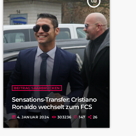
insert_link
BEITRAG SAARBRÜCKEN
Sensations-Transfer: Cristiano
Ronaldo wechselt zum FCS
4. JANUAR 2024
303236
147
26
today