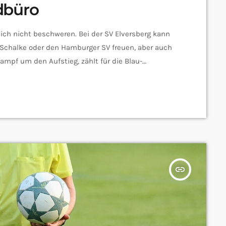
dbüro
ich nicht beschweren. Bei der SV Elversberg kann
 Schalke oder den Hamburger SV freuen, aber auch
Kampf um den Aufstieg, zählt für die Blau-
kt. Bei uns im Saarland kommen Fußballfans also
piel kann aber auch richtig spannend sein. Nico […]
insert_link