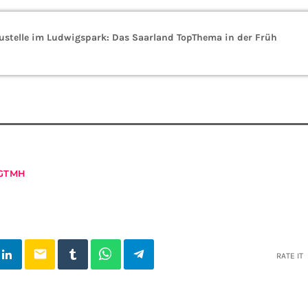
ustelle im Ludwigspark: Das Saarland TopThema in der Früh
GTMH
email
RATE IT