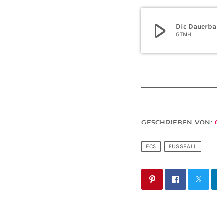
play_arrow
Die Dauerba
GTMH
GESCHRIEBEN VON:
FCS
FUSSBALL