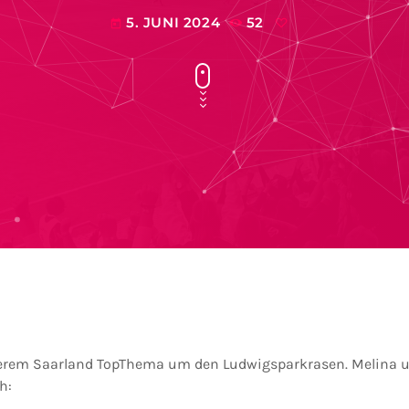
5. JUNI 2024
52
today
serem Saarland TopThema um den Ludwigsparkrasen. Melina u
h: