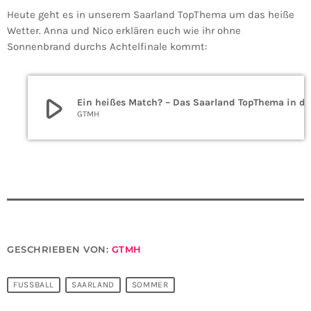
Heute geht es in unserem Saarland TopThema um das heiße
Wetter. Anna und Nico erklären euch wie ihr ohne
Sonnenbrand durchs Achtelfinale kommt:
play_arrow
Ein heißes Match? – Das Saarland TopThema in de
GTMH
GESCHRIEBEN VON:
GTMH
FUSSBALL
SAARLAND
SOMMER