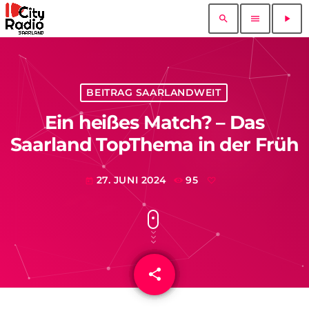
search
menu
play_arrow
BEITRAG SAARLANDWEIT
Ein heißes Match? – Das
Saarland TopThema in der Früh
27. JUNI 2024
95
today
share
email