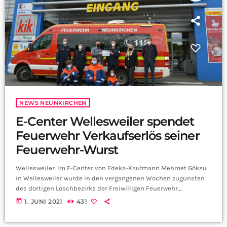
NEWS NEUNKIRCHEN
E-Center Wellesweiler spendet
Feuerwehr Verkaufserlös seiner
Feuerwehr-Wurst
Wellesweiler. Im E-Center von Edeka-Kaufmann Mehmet Göksu
in Wellesweiler wurde in den vergangenen Wochen zugunsten
des dortigen Löschbezirks der Freiwilligen Feuerwehr
Neunkirchen eine eigens kreierte Feuerwehr-Wurst verkauft.
today
1. JUNI 2021
431
Dabei kamen stolze 1.500 Euro zusammen, die nun im Beisein
von Oberbürgermeister Jörg Aumann an den Löschbezirk