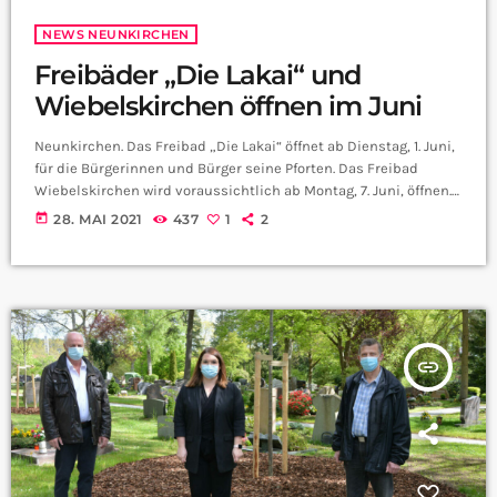
NEWS NEUNKIRCHEN
Freibäder „Die Lakai“ und
Wiebelskirchen öffnen im Juni
Neunkirchen. Das Freibad „Die Lakai“ öffnet ab Dienstag, 1. Juni,
für die Bürgerinnen und Bürger seine Pforten. Das Freibad
Wiebelskirchen wird voraussichtlich ab Montag, 7. Juni, öffnen.
Wie im vergangenen Jahr gilt ein Hygienekonzept, das eine
today
28. MAI 2021
437
1
2
Maskenpflicht, Abstandsregelung und Kontaktnachverfolgung
vorsieht. Zur Kontaktnachverfolgung kommt die Luca-App zum
Einsatz. Wer keine Luca-App besitzt, kann vor Ort
Kontaktformulare in Papierform ausfüllen. Bedingung zum
Einlass in die Bäder ist ein tagesaktueller negativer Corona-
Schnelltest. […]
insert_link