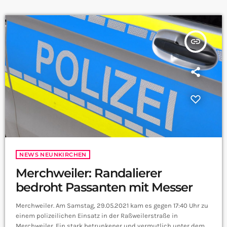
Wellesweiler und seine Jugendfeuerwehr übergeben wurden.
Schon seit 2017 wird in den Supermärkten der Edeka Südwest in
speziellen Aktionen die Feuerwehr-Wurst verkauft und der
Verkaufserlös anschließend […]
insert_link
NEWS NEUNKIRCHEN
Merchweiler: Randalierer
bedroht Passanten mit Messer
Merchweiler. Am Samstag, 29.05.2021 kam es gegen 17:40 Uhr zu
einem polizeilichen Einsatz in der Raßweilerstraße in
Merchweiler. Ein stark betrunkener und vermutlich unter dem