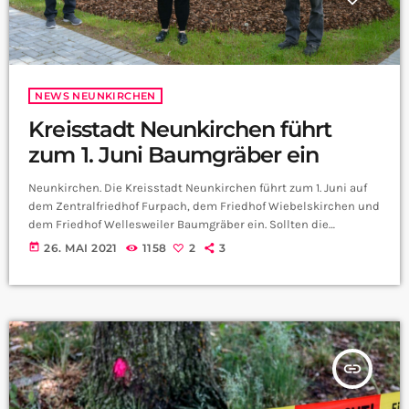
NEWS NEUNKIRCHEN
Kreisstadt Neunkirchen führt
zum 1. Juni Baumgräber ein
Neunkirchen. Die Kreisstadt Neunkirchen führt zum 1. Juni auf
dem Zentralfriedhof Furpach, dem Friedhof Wiebelskirchen und
dem Friedhof Wellesweiler Baumgräber ein. Sollten die
Baumgräber im nächsten halben Jahr angenommen werden,
today
26. MAI 2021
1158
2
3
kann auch auf den kleineren Friedhöfen diese Grabart
angeboten werden. Die Baumbestattungen der Ascheurnen sind
an neu gepflanzten Bäumen möglich. Die Stadt hat vorerst drei
Lindenbäume, einen Ahornbaum und einen Amberbaum
beschafft. „Das neue Angebot ist ein wichtiger Schritt in […]
insert_link