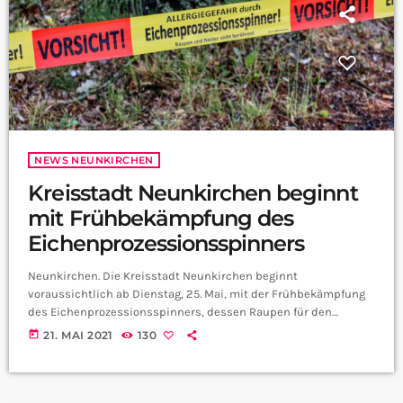
NEWS NEUNKIRCHEN
Kreisstadt Neunkirchen beginnt
mit Frühbekämpfung des
Eichenprozessionsspinners
Neunkirchen. Die Kreisstadt Neunkirchen beginnt
voraussichtlich ab Dienstag, 25. Mai, mit der Frühbekämpfung
des Eichenprozessionsspinners, dessen Raupen für den
Menschen gefährliche Brennhaare ausbilden. Die Stadt wird
today
21. MAI 2021
130
Eichen, die vergangenes Jahr stark befallen waren, mit
sogenannten Bacillus thuringiensis (Bt)-Präparaten behandeln.
Konkret geht es um die Eichen an der Grundschule Furpach, auf
dem Zentralfriedhof, dem Friedhof Wiebelskirchen, dem