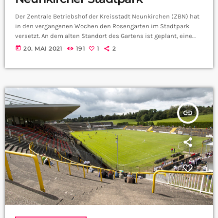
Der Zentrale Betriebshof der Kreisstadt Neunkirchen (ZBN) hat
in den vergangenen Wochen den Rosengarten im Stadtpark
versetzt. An dem alten Standort des Gartens ist geplant, eine
dringend notwendige Kita zu errichten. Eine Bürgerinitiative
today
20. MAI 2021
191
1
2
forderte den Erhalt des Gartens. Am alten Standort war dies aus
baulichen Gründen nicht möglich. „Die Rettung des
Rosengartens ist eine tolle Leistung. Wir bringen damit den
Kita-Neubau und Erhalt des Gartens unter einen Hut. Wir haben
[…]
insert_link