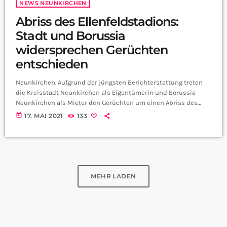
NEWS NEUNKIRCHEN
Abriss des Ellenfeldstadions:
Stadt und Borussia
widersprechen Gerüchten
entschieden
Neunkirchen. Aufgrund der jüngsten Berichterstattung treten
die Kreisstadt Neunkirchen als Eigentümerin und Borussia
Neunkirchen als Mieter den Gerüchten um einen Abriss des
Ellenfeldstadions entgegen. Es gibt keine Pläne der Stadt oder
today
17. MAI 2021
133
des Vereins, das Stadion abzureißen: Tribüne inklusive Block 5,
Spieser Kurve, die Gegengerade und die Stehränge hinter dem
Tor bleiben bestehen. Was die derzeitigen Pläne tatsächlich
vorsehen, ist ein Abriss des Kopfbaues, um dort neue
Funktionsräume für den Verein, […]
MEHR LADEN