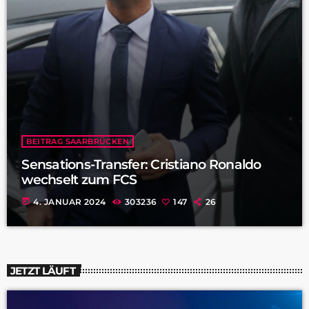
BEITRAG SAARBRÜCKEN
Sensations-Transfer: Cristiano Ronaldo
wechselt zum FCS
today
4. JANUAR 2024
303236
147
26
JETZT LÄUFT