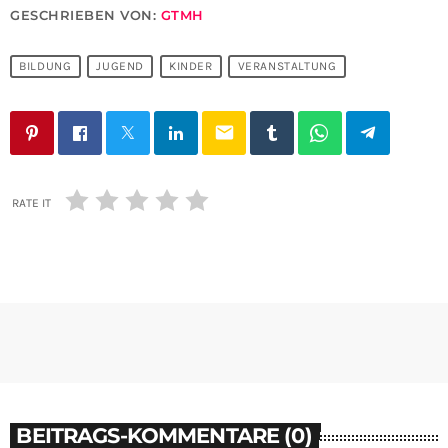
GESCHRIEBEN VON:
GTMH
BILDUNG
JUGEND
KINDER
VERANSTALTUNG
email
RATE IT
BEITRAGS-KOMMENTARE (0)