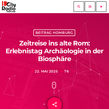
search
menu
play_arrow
BEITRAG HOMBURG
Zeitreise ins alte Rom:
Erlebnistag Archäologie in der
Biosphäre
22. MAI 2025
76
today
share
email