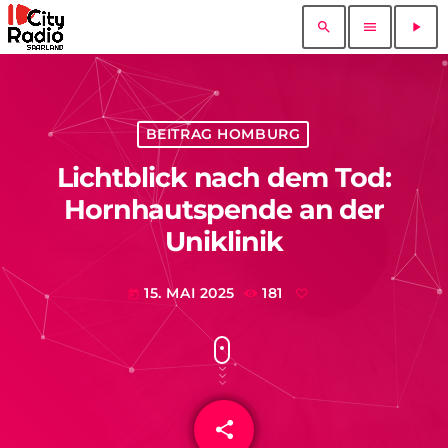
search
menu
play_arrow
BEITRAG HOMBURG
Lichtblick nach dem Tod:
Hornhautspende an der
Uniklinik
15. MAI 2025
181
today
share
email