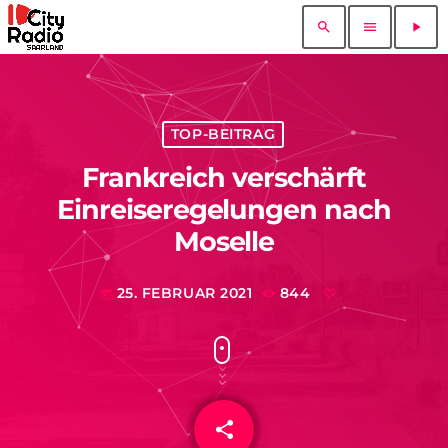
search
menu
play_arrow
TOP-BEITRAG
Frankreich verschärft
Einreiseregelungen nach
Moselle
25. FEBRUAR 2021
844
today
share
email