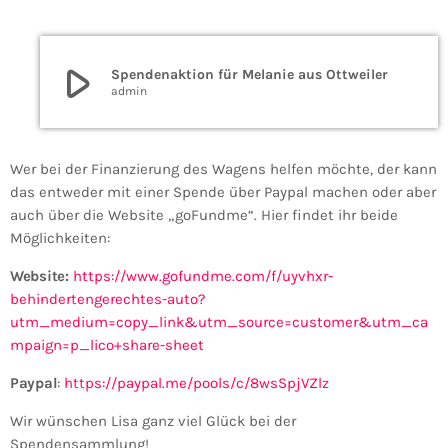
play_arrow
Spendenaktion für Melanie aus Ottweiler
admin
Wer bei der Finanzierung des Wagens helfen möchte, der kann
das entweder mit einer Spende über Paypal machen oder aber
auch über die Website „goFundme“. Hier findet ihr beide
Möglichkeiten:
Website:
https://www.gofundme.com/f/uyvhxr-
behindertengerechtes-auto?
utm_medium=copy_link&utm_source=customer&utm_ca
mpaign=p_lico+share-sheet
Paypal
:
https://paypal.me/pools/c/8wsSpjVZlz
Wir wünschen Lisa ganz viel Glück bei der
Spendensammlung!