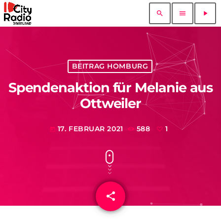
search
menu
play_arrow
BEITRAG HOMBURG
Spendenaktion für Melanie aus
Ottweiler
17. FEBRUAR 2021
588
1
today
share
email
1