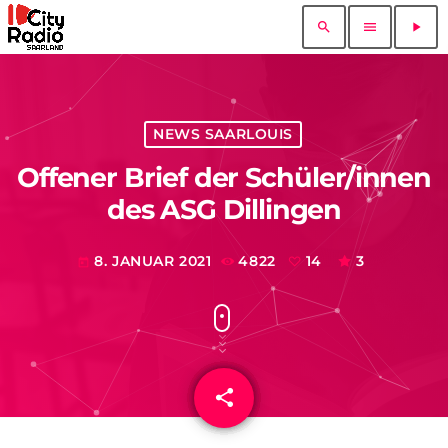
search
menu
play_arrow
NEWS SAARLOUIS
Offener Brief der Schüler/innen
des ASG Dillingen
8. JANUAR 2021
4822
14
3
today
share
email
14