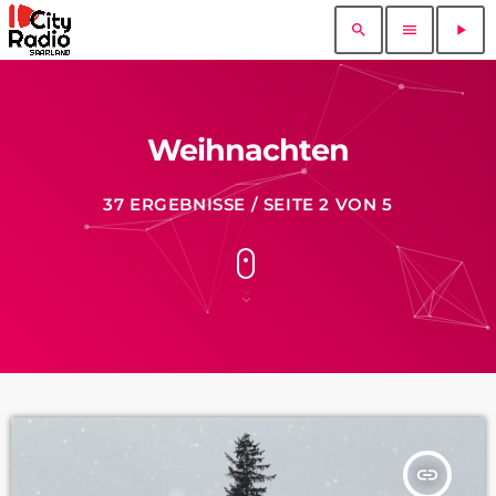
search
menu
play_arrow
Weihnachten
37 ERGEBNISSE / SEITE 2 VON 5
insert_link