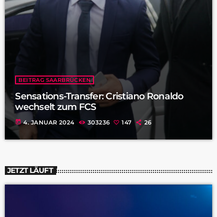
BEITRAG SAARBRÜCKEN
Sensations-Transfer: Cristiano Ronaldo
wechselt zum FCS
today
4. JANUAR 2024
303236
147
26
JETZT LÄUFT