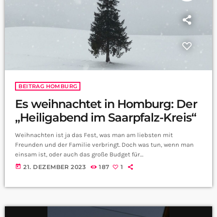
BEITRAG HOMBURG
Es weihnachtet in Homburg: Der
„Heiligabend im Saarpfalz-Kreis“
Weihnachten ist ja das Fest, was man am liebsten mit
Freunden und der Familie verbringt. Doch was tun, wenn man
einsam ist, oder auch das große Budget für
Weihnachtsgeschenke fehlt? Genau hier springt die Aktion
today
21. DEZEMBER 2023
187
1
„Heiligabend im Saarpfalz-Kreis“ ein. Wir haben uns mal mit
Alexandra Christmann vom Seniorenbüro im Saarpfalz Kreis,
unterhalten: