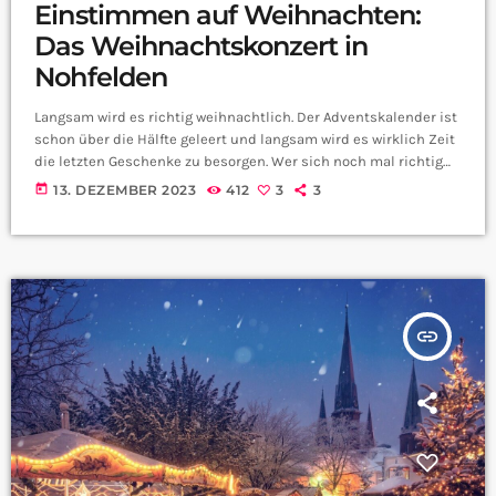
Einstimmen auf Weihnachten:
Das Weihnachtskonzert in
Nohfelden
Langsam wird es richtig weihnachtlich. Der Adventskalender ist
schon über die Hälfte geleert und langsam wird es wirklich Zeit
die letzten Geschenke zu besorgen. Wer sich noch mal richtig
auf Weihnachten einstimmen will hat jetzt die Chance dazu. Wir
today
13. DEZEMBER 2023
412
3
3
haben Melanie Jank die erste Vorsitzende vom Musikverein
Nohfelden über ihr Weihnachtskonzert ausgefragt:
insert_link