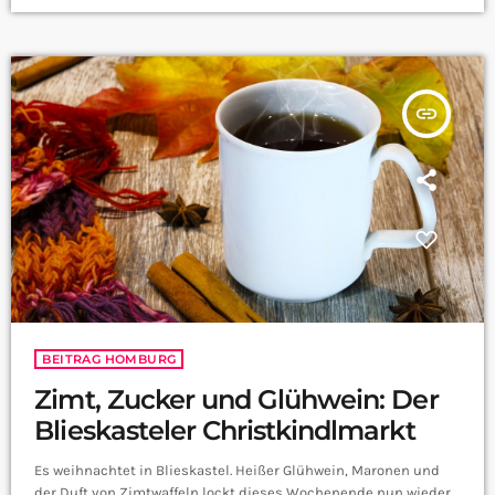
insert_link
BEITRAG HOMBURG
Zimt, Zucker und Glühwein: Der
Blieskasteler Christkindlmarkt
Es weihnachtet in Blieskastel. Heißer Glühwein, Maronen und
der Duft von Zimtwaffeln lockt dieses Wochenende nun wieder