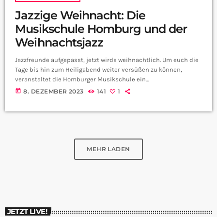
Jazzige Weihnacht: Die
Musikschule Homburg und der
Weihnachtsjazz
Jazzfreunde aufgepasst, jetzt wirds weihnachtlich. Um euch die
Tage bis hin zum Heiligabend weiter versüßen zu können,
veranstaltet die Homburger Musikschule ein
Weihnachtskonzert der Extraklasse. Unter dem Motto „It´s
today
8. DEZEMBER 2023
141
1
Christmas Time“, soll es da so richtig rund gehen. Auch mit von
der Partie, ist der Musiker Christoph Heringer. Und genau mit
dem haben wir uns unterhalten:
MEHR LADEN
JETZT LIVE!