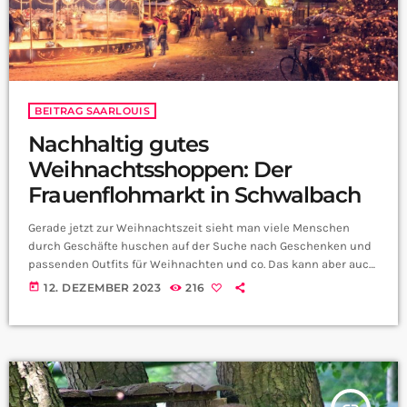
BEITRAG SAARLOUIS
Nachhaltig gutes
Weihnachtsshoppen: Der
Frauenflohmarkt in Schwalbach
Gerade jetzt zur Weihnachtszeit sieht man viele Menschen
durch Geschäfte huschen auf der Suche nach Geschenken und
passenden Outfits für Weihnachten und co. Das kann aber auch
schnell auf den Geldbeutel schlagen… eine günstigere und
today
12. DEZEMBER 2023
216
nachhaltige Variante dazu wird euch diesen Freitag ab 18 Uhr im
Großen Saal des Saalbaus Schwalbach geboten. Hier
veranstaltet der Landkreis Saarlouis nämlich einen
Frauenflohmarkt. Wir haben mit Christine Ney, Amtsleiterin des
Amt Soziale Dienste […]