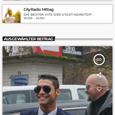
CityRadio Mittag
DIE BESTEN HITS DER STADT NONSTOP!
10:00 - 14:00
AUSGEWÄHLTER BEITRAG
insert_link