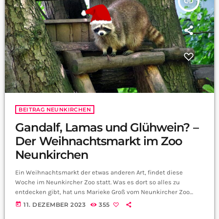
insert_link
BEITRAG NEUNKIRCHEN
Gandalf, Lamas und Glühwein? –
Der Weihnachtsmarkt im Zoo
Neunkirchen
Ein Weihnachtsmarkt der etwas anderen Art, findet diese
Woche im Neunkircher Zoo statt. Was es dort so alles zu
entdecken gibt, hat uns Marieke Groß vom Neunkircher Zoo
verraten:
today
11. DEZEMBER 2023
355