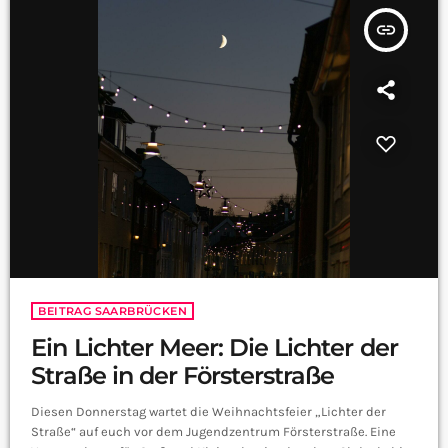
insert_link
BEITRAG SAARBRÜCKEN
Ein Lichter Meer: Die Lichter der
Straße in der Försterstraße
Diesen Donnerstag wartet die Weihnachtsfeier „Lichter der
Straße“ auf euch vor dem Jugendzentrum Försterstraße. Eine