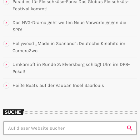
Paradies für Fleischkäse-Fans: Das Globus Fleischkäs-
Festival kommt!
Das NVG-Drama geht weiter: Neue Vorwürfe gegen die
SPD!
Hollywood „Made in Saarland“: Deutsche Kinohits im
CameraZwo
Umkämpft in Runde 2: Elversberg schlägt Ulm im DFB-
Pokal!
Heiße Beats auf der Vauban Insel Saarlouis
SUCHE
search