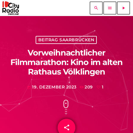
search
menu
play_arrow
BEITRAG SAARBRÜCKEN
Vorweihnachtlicher
Filmmarathon: Kino im alten
Rathaus Völklingen
19. DEZEMBER 2023
209
1
today
share
email
1