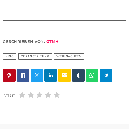
GESCHRIEBEN VON:
GTMH
KINO
VERANSTALTUNG
WEIHNACHTEN
email
RATE IT