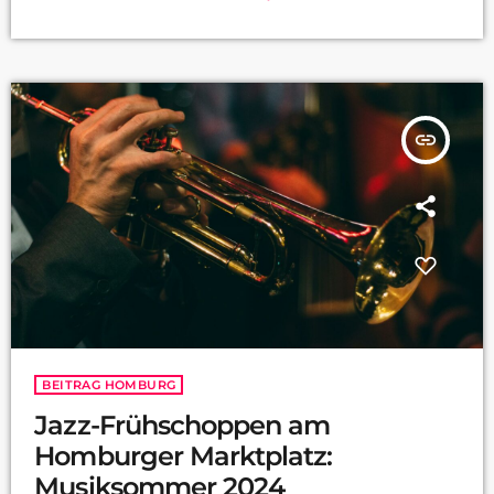
insert_link
BEITRAG HOMBURG
Jazz-Frühschoppen am
Homburger Marktplatz:
Musiksommer 2024