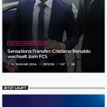
BEITRAG SAARBRÜCKEN
Sensations-Transfer: Cristiano Ronaldo
wechselt zum FCS
today
4. JANUAR 2024
303236
147
26
JETZT LÄUFT