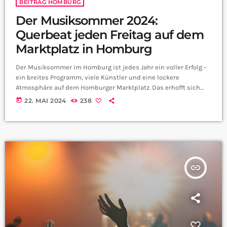
BEITRAG HOMBURG
Der Musiksommer 2024:
Querbeat jeden Freitag auf dem
Marktplatz in Homburg
Der Musiksommer im Homburg ist jedes Jahr ein voller Erfolg –
ein breites Programm, viele Künstler und eine lockere
Atmosphäre auf dem Homburger Marktplatz. Das erhofft sich
auch dieses Jahr nochmal Norbert Zimmer, er ist ein
today
22. MAI 2024
238
Organisator des Musiksommers und wir haben ihn mal gefragt,
was die Besucher diesen Sommer alles auf dem Marktplatz
erwartet. Herr Zimmer wann ist denn der diesjährige
Startschuss für den Musiksommer? Man hört schon raus, […]
insert_link