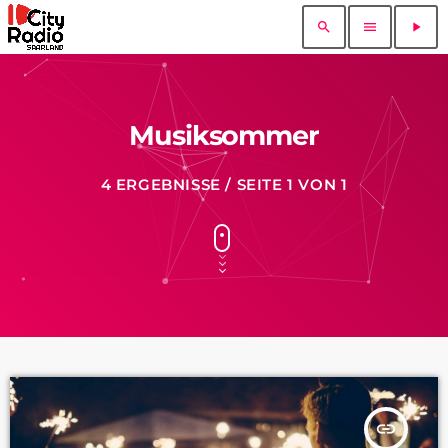
search
menu
play_arrow
Musiksommer
4 ERGEBNISSE / SEITE 1 VON 1
insert_link