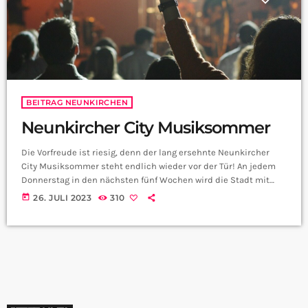
BEITRAG NEUNKIRCHEN
Neunkircher City Musiksommer
Die Vorfreude ist riesig, denn der lang ersehnte Neunkircher
City Musiksommer steht endlich wieder vor der Tür! An jedem
Donnerstag in den nächsten fünf Wochen wird die Stadt mit
Musik erfüllt sein, wenn tolle Klänge aus allen Ecken von
today
26. JULI 2023
310
Neunkirchen erklingen. Dieses beliebte Musikfestival ist zurück
und verspricht wie jedes Jahr ein beeindruckendes Programm
mit großartigen Musikacts. Jessica Schmidt von der Stadt
Neunkirchen hat uns verraten, was euch dieses Jahr […]