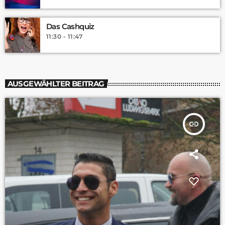
Das Cashquiz
11:30 - 11:47
AUSGEWÄHLTER BEITRAG
insert_link