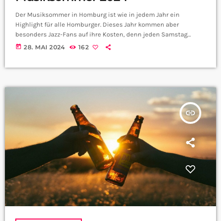
Der Musiksommer in Homburg ist wie in jedem Jahr ein
Highlight für alle Homburger. Dieses Jahr kommen aber
besonders Jazz-Fans auf ihre Kosten, denn jeden Samstag
findet das Jazz-Frühschoppen auf dem Homburger Marktplatz
today
28. MAI 2024
162
statt. Wir haben den Kulturbeigeordneten der Stadt Homburg
Reimund Conradt zu uns ins Interview eingeladen und haben
mal gefragt, welche Höhepunkte die Jazz-Fans dieses Jahr beim
Frühschoppen erwartet. Herr Conradt am ersten Juni gehts los.
Welche Band […]
insert_link