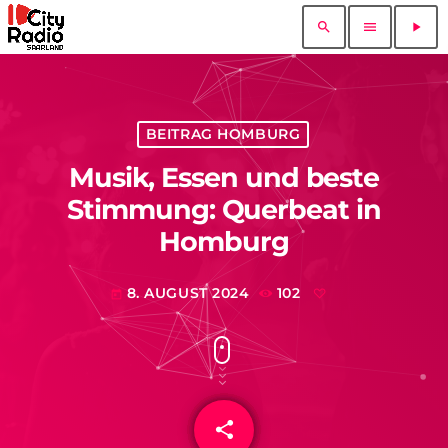
search
menu
play_arrow
BEITRAG HOMBURG
Musik, Essen und beste
Stimmung: Querbeat in
Homburg
8. AUGUST 2024
102
today
share
email