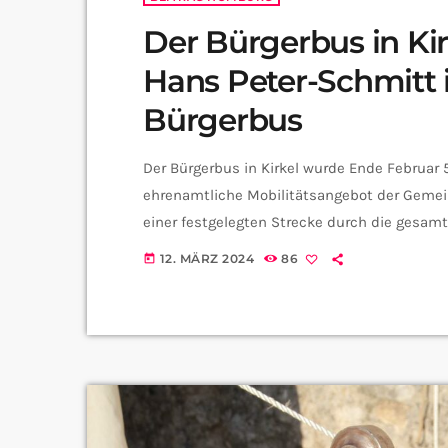
Der Bürgerbus in Kir
Hans Peter-Schmitt 
Bürgerbus
Der Bürgerbus in Kirkel wurde Ende Februar 5
ehrenamtliche Mobilitätsangebot der Gemein
einer festgelegten Strecke durch die gesam
Geburtstag mit dem Vorsitzenden Hans-Pete
12. MÄRZ 2024
86
today
ganze Angebot funktioniert. Herr Schmitt 
vorstellen? und der Bus […]