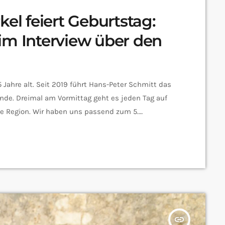
kel feiert Geburtstag:
im Interview über den
 Jahre alt. Seit 2019 führt Hans-Peter Schmitt das
de. Dreimal am Vormittag geht es jeden Tag auf
te Region. Wir haben uns passend zum 5.
r Schmitt unterhalten und mal gefragt wie das
was kann man sich denn unter einem Bürgerbus
insert_link