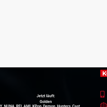
K
Jetzt läuft:
Golden
UNTR_X_EJAE_AUDREY_NUNA_REI_AMI_KPop_Demon_Hunters