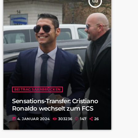
insert_link
BEITRAG SAARBRÜCKEN
Sensations-Transfer: Cristiano
Ronaldo wechselt zum FCS
4. JANUAR 2024
303236
147
26
today