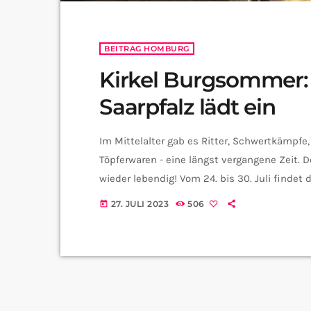
BEITRAG HOMBURG
Kirkel Burgsommer:
Saarpfalz lädt ein
Im Mittelalter gab es Ritter, Schwertkämpf
Töpferwaren - eine längst vergangene Zeit. 
wieder lebendig! Vom 24. bis 30. Juli findet
Einzelpersonen – sowohl Kinder als auch Er
27. JULI 2023
506
today
die Besucherinnen und Besucher einen Spru
Prinzessin oder zum Ritter werden. […]