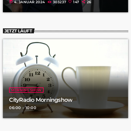
today
4. JANUAR 2024
303237
147
26
JETZT LÄUFT
MORNING SHOW
CityRadio Morningshow
06:00 - 10:00