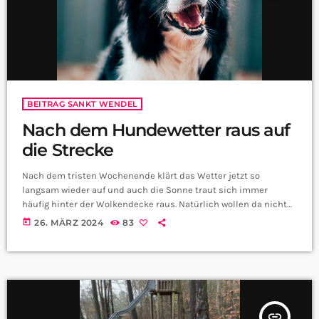
BEITRAG SANKT WENDEL
Nach dem Hundewetter raus auf
die Strecke
Nach dem tristen Wochenende klärt das Wetter jetzt so
langsam wieder auf und auch die Sonne traut sich immer
häufig hinter der Wolkendecke raus. Natürlich wollen da nicht
nur wir, sondern auch unsere Vierbeiner nach draußen. Diesen
today
26. MÄRZ 2024
83
Karfreitag gibt es die Möglichkeit eurem Hund mal richtig
auszupowern. Nico aus der CityRadio Redaktion hat sich für
euch informiert:
insert_link