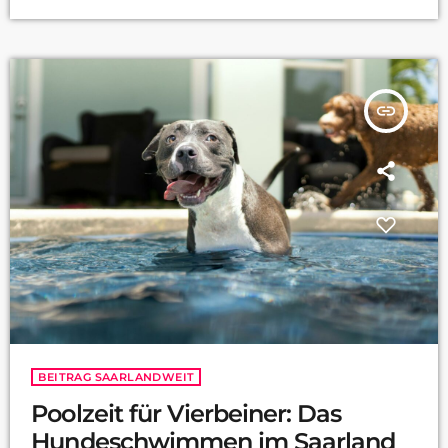
Jessica Schmidt verraten: [the_ad id="32911"][the_ad
id="32912"]
insert_link
BEITRAG SAARLANDWEIT
Poolzeit für Vierbeiner: Das
Hundeschwimmen im Saarland