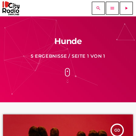
search
menu
play_arrow
Hunde
5 ERGEBNISSE / SEITE 1 VON 1
insert_link