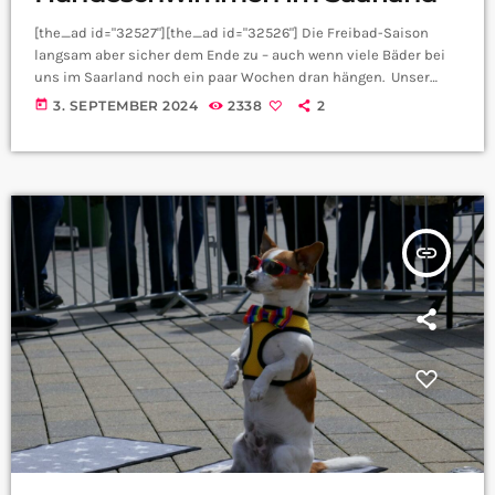
[the_ad id="32527"][the_ad id="32526"] Die Freibad-Saison
langsam aber sicher dem Ende zu – auch wenn viele Bäder bei
uns im Saarland noch ein paar Wochen dran hängen. Unser
Leid ist unser Hunde Freud', denn damit fängt für unsere
today
3. SEPTEMBER 2024
2338
2
Vierbeiner die Badesaison jetzt erst so richtig an. Julia aus der
CityRadio Redaktion erklärt, warum die Hunde im Saarland
schon bald planschen gehen können: Weiter erklärt Julia, wann
es denn endlich soweit ist: […]
insert_link