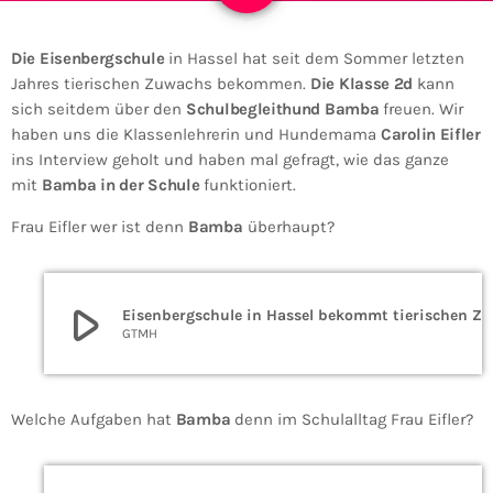
Die Eisenbergschule
in Hassel hat seit dem Sommer letzten
Jahres tierischen Zuwachs bekommen.
Die Klasse 2d
kann
sich seitdem über den
Schulbegleithund
Bamba
freuen. Wir
haben uns die Klassenlehrerin und Hundemama
Carolin Eifler
ins Interview geholt und haben mal gefragt, wie das ganze
mit
Bamba
in der Schule
funktioniert.
Frau Eifler wer ist denn
Bamba
überhaupt?
play_arrow
Eisenbergschule in Hassel bekommt tierischen Zuwachs: Schulhund „Bamba“ im Einsatz.
GTMH
Welche Aufgaben hat
Bamba
denn im Schulalltag Frau Eifler?