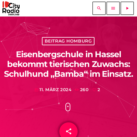
search
menu
play_arrow
BEITRAG HOMBURG
Eisenbergschule in Hassel
bekommt tierischen Zuwachs:
Schulhund „Bamba“ im Einsatz.
11. MÄRZ 2024
260
2
today
share
email
2