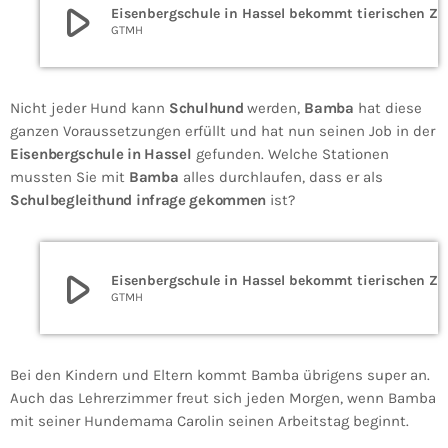
play_arrow
Eisenbergschule in Hassel bekommt tierischen Zuwachs: Schulhund „Bamba“ im Einsatz.
GTMH
Nicht jeder Hund kann
Schulhund
werden,
Bamba
hat diese
ganzen Voraussetzungen erfüllt und hat nun seinen Job in der
Eisenbergschule in Hassel
gefunden. Welche Stationen
mussten Sie mit
Bamba
alles durchlaufen, dass er als
Schulbegleithund infrage gekommen
ist?
play_arrow
Eisenbergschule in Hassel bekommt tierischen Zuwachs: Schulhund „Bamba“ im Einsatz.
GTMH
Bei den Kindern und Eltern kommt
Bamba
übrigens super an.
Auch das Lehrerzimmer freut sich jeden Morgen, wenn
Bamba
mit seiner Hundemama Carolin seinen Arbeitstag beginnt.