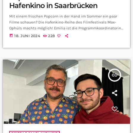
Hafenkino in Saarbrücken
Mit einem frischen Popcorn in der Hand im Sommer ein paar
Filme schauen? Die Hafenkino-Reihe des Filmfestivals Max-
Ophüls machts möglich! Emilia ist die Programmkoordinatorin
beim Max-Ophüls-Preis und hat uns mal verraten, warum ihr
today
18. JUNI 2024
228
bei der neuen Kino-Reihe auf jeden Fall vorbeischauen solltet:
insert_link