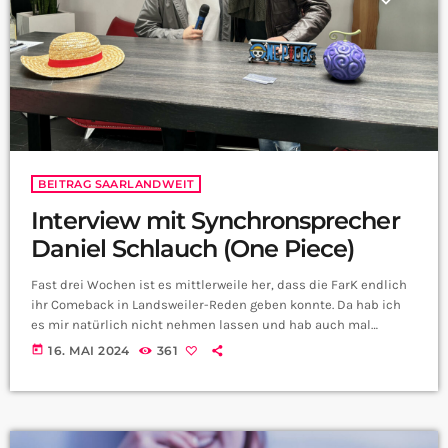
BEITRAG SAARLANDWEIT
Interview mit Synchronsprecher
Daniel Schlauch (One Piece)
Fast drei Wochen ist es mittlerweile her, dass die FarK endlich
ihr Comeback in Landsweiler-Reden geben konnte. Da hab ich
es mir natürlich nicht nehmen lassen und hab auch mal
vorbeigeschaut. Ihr kennt das ja, auf solchen Conventions
today
16. MAI 2024
361
unterhält man sich mal hier, mal da, doch ein Gast ist mir da
ganz besonders aufgefallen. Am besten stellt er sich einfach
mal selbst vor: Ja, ihr habt richtig gehört. Wir durften […]