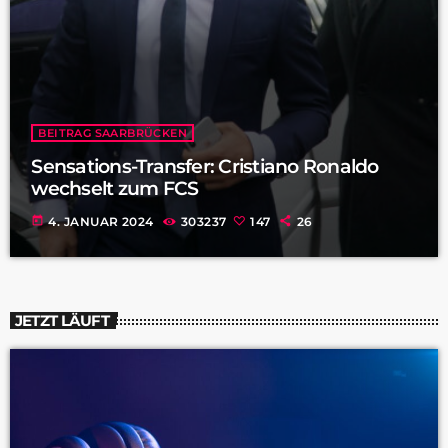
BEITRAG SAARBRÜCKEN
Sensations-Transfer: Cristiano Ronaldo
wechselt zum FCS
today
4. JANUAR 2024
303237
147
26
JETZT LÄUFT