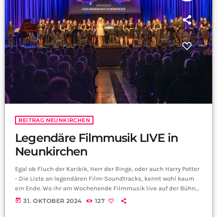
BEITRAG NEUNKIRCHEN
Legendäre Filmmusik LIVE in
Neunkirchen
Egal ob Fluch der Karibik, Herr der Ringe, oder auch Harry Potter
- Die Liste an legendären Film-Soundtracks, kennt wohl kaum
ein Ende. Wo ihr am Wochenende Filmmusik live auf der Bühne
erleben könnt, haben wir für euch herausgefunden: Foto: Hans-
today
31. OKTOBER 2024
127
Dieter Kuhn, M&G