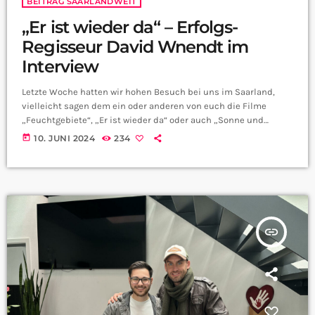
BEITRAG SAARLANDWEIT
„Er ist wieder da“ – Erfolgs-
Regisseur David Wnendt im
Interview
Letzte Woche hatten wir hohen Besuch bei uns im Saarland,
vielleicht sagen dem ein oder anderen von euch die Filme
„Feuchtgebiete“, „Er ist wieder da“ oder auch „Sonne und
Beton“ etwas. Die stammen nämlich vom deutschen
today
10. JUNI 2024
234
Drehbuchautor und Regisseur David Wnendt, der letzte Woche
zu Gast in Saarbrücken war. Dort hat er als Gastprofessor an der
Kunsthochschule Saar einen Regie-Workshop geleitet und sein
Wissen an die Studis weitergegeben. David, einer […]
insert_link