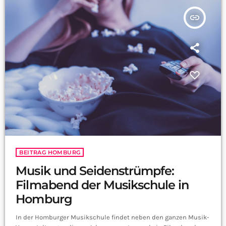
insert_link
BEITRAG HOMBURG
Musik und Seidenstrümpfe:
Filmabend der Musikschule in
Homburg
In der Homburger Musikschule findet neben den ganzen Musik-