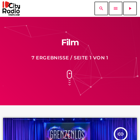
search
menu
play_arrow
Film
7 ERGEBNISSE / SEITE 1 VON 1
insert_link