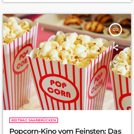
insert_link
BEITRAG SAARBRÜCKEN
Popcorn-Kino vom Feinsten: Das