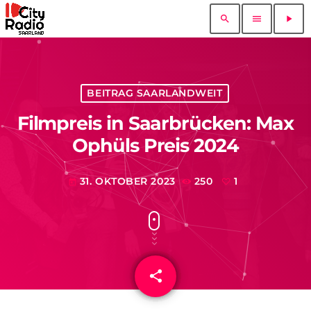
search
menu
play_arrow
BEITRAG SAARLANDWEIT
Filmpreis in Saarbrücken: Max
Ophüls Preis 2024
31. OKTOBER 2023
250
1
today
share
email
1