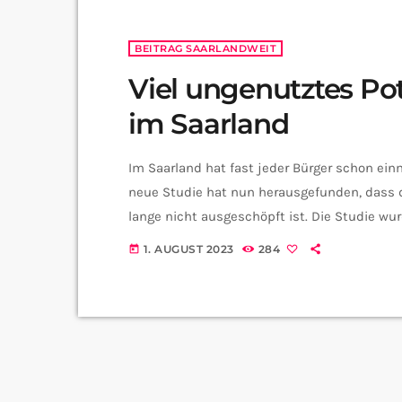
BEITRAG SAARLANDWEIT
Viel ungenutztes Po
im Saarland
Im Saarland hat fast jeder Bürger schon ei
neue Studie hat nun herausgefunden, dass d
lange nicht ausgeschöpft ist. Die Studie wu
den Ausbau von Windkraft im Saarland zu un
1. AUGUST 2023
284
today
Energieministerium, das Berliner Umwelt- 
das Fraunhofer-Institut für Energiewirtschaf