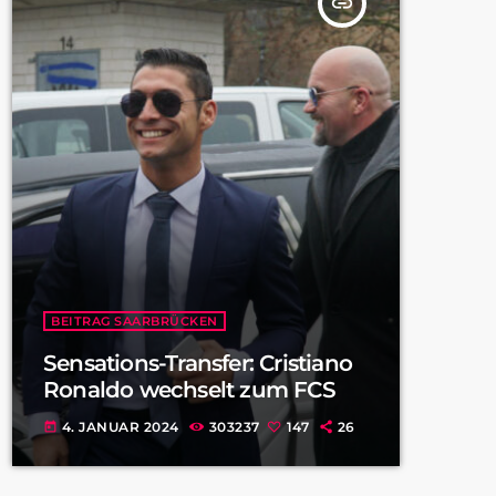
insert_link
BEITRAG SAARBRÜCKEN
Sensations-Transfer: Cristiano
Ronaldo wechselt zum FCS
4. JANUAR 2024
303237
147
26
today