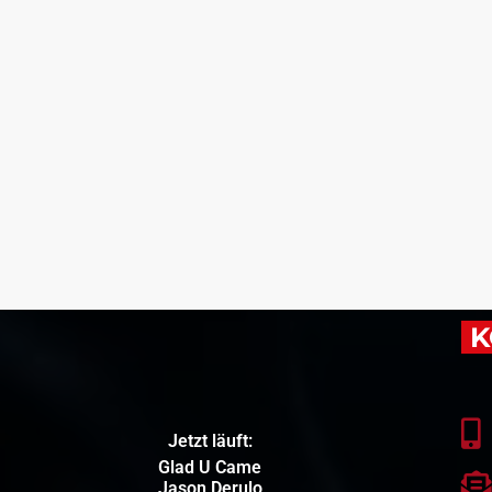
K
Jetzt läuft:
Glad U Came
Jason Derulo