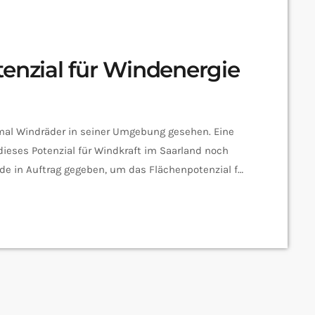
tenzial für Windenergie
nmal Windräder in seiner Umgebung gesehen. Eine
ieses Potenzial für Windkraft im Saarland noch
rde in Auftrag gegeben, um das Flächenpotenzial für
tersuchen. Dabei arbeiteten das Saar-
und Landschaftsplanungsbüro Bosch & Partner und
t und Energiesystemtechnik in Kassel […]