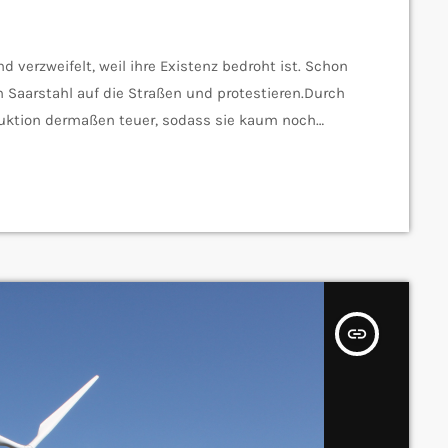
d verzweifelt, weil ihre Existenz bedroht ist. Schon
 Saarstahl auf die Straßen und protestieren.Durch
oduktion dermaßen teuer, sodass sie kaum noch
s die Klimaziele des Unternehmens erreicht
en Betriebsratvorsitzenden der Saarstahl AG zu
insert_link