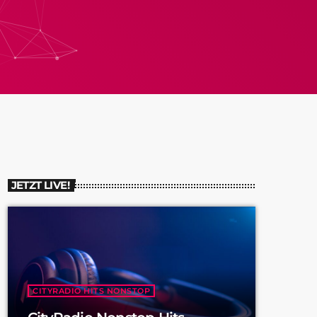
JETZT LIVE!
CITYRADIO HITS NONSTOP