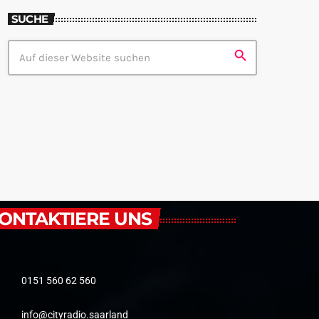
SUCHE
search
ONTAKTIERE UNS
0151 560 62 560
info@cityradio.saarland