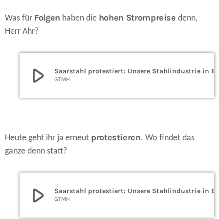
Folgen
hohen Strompreise
Was für
haben die
denn,
Herr Ahr?
play_arrow
Saarstahl protestiert: Unsere Stahlindustrie in Existenz
GTMH
protestieren
Heute geht ihr ja erneut
. Wo findet das
ganze denn statt?
play_arrow
Saarstahl protestiert: Unsere Stahlindustrie in Existenz
GTMH