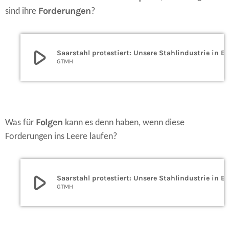
Forderungen
sind ihre
?
play_arrow
Saarstahl protestiert: Unsere Stahlindustrie in Existenz
GTMH
Folgen
Was für
kann es denn haben, wenn diese
Forderungen ins Leere laufen?
play_arrow
Saarstahl protestiert: Unsere Stahlindustrie in Existenz
GTMH