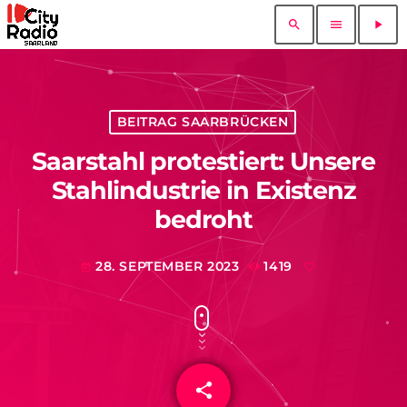
search
menu
play_arrow
BEITRAG SAARBRÜCKEN
Saarstahl protestiert: Unsere
Stahlindustrie in Existenz
bedroht
28. SEPTEMBER 2023
1419
today
share
email