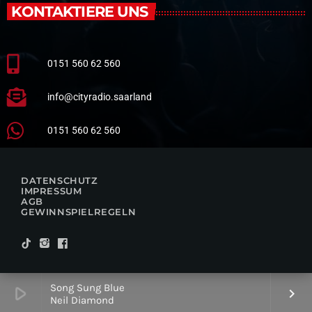
KONTAKTIERE UNS
0151 560 62 560
info@cityradio.saarland
0151 560 62 560
DATENSCHUTZ
IMPRESSUM
AGB
GEWINNSPIELREGELN
Song Sung Blue
play_arrow
keyboard_arrow_right
Neil Diamond