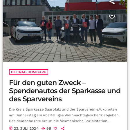
BEITRAG HOMBURG
Für den guten Zweck –
Spendenautos der Sparkasse und
des Sparvereins
Die Kreis Sparkasse Saarpfalz und der Sparverein e.V. konnten
am Donnerstag ein überfälliges Weihnachtsgeschenk abgeben.
Das deutsche rote Kreuz, die ökumenische Sozialstation
Bexbach und das Christliche Jugenddorf Homburg haben
today
22. JULI 2024
99