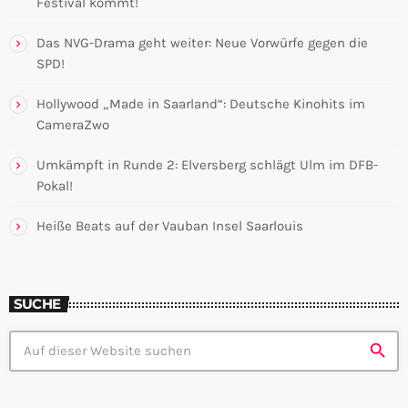
Festival kommt!
Das NVG-Drama geht weiter: Neue Vorwürfe gegen die
SPD!
Hollywood „Made in Saarland“: Deutsche Kinohits im
CameraZwo
Umkämpft in Runde 2: Elversberg schlägt Ulm im DFB-
Pokal!
Heiße Beats auf der Vauban Insel Saarlouis
SUCHE
search