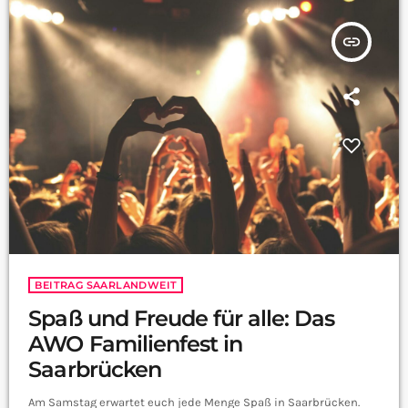
insert_link
BEITRAG SAARLANDWEIT
Spaß und Freude für alle: Das
AWO Familienfest in
Saarbrücken
Am Samstag erwartet euch jede Menge Spaß in Saarbrücken.