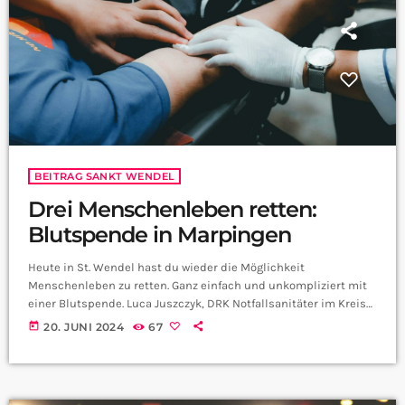
BEITRAG SANKT WENDEL
Drei Menschenleben retten:
Blutspende in Marpingen
Heute in St. Wendel hast du wieder die Möglichkeit
Menschenleben zu retten. Ganz einfach und unkompliziert mit
einer Blutspende. Luca Juszczyk, DRK Notfallsanitäter im Kreis
St. Wendel hat uns die Infos mitgebracht:
today
20. JUNI 2024
67