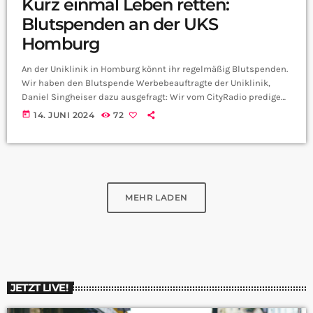
Kurz einmal Leben retten:
Blutspenden an der UKS
Homburg
An der Uniklinik in Homburg könnt ihr regelmäßig Blutspenden.
Wir haben den Blutspende Werbebeauftragte der Uniklinik,
Daniel Singheiser dazu ausgefragt: Wir vom CityRadio predigen
euch aber nicht nur zur Spende zu gehen, unser
today
14. JUNI 2024
72
Nachrichtensprecher Nico war selbst bei der UKS spenden, das
Ganze könnt ihr euch auf unsere Instagramseite CityRadio
Saarland anschauen.
MEHR LADEN
JETZT LIVE!