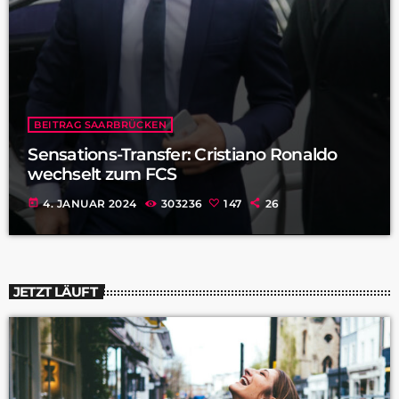
BEITRAG SAARBRÜCKEN
Sensations-Transfer: Cristiano Ronaldo
wechselt zum FCS
today
4. JANUAR 2024
303236
147
26
JETZT LÄUFT