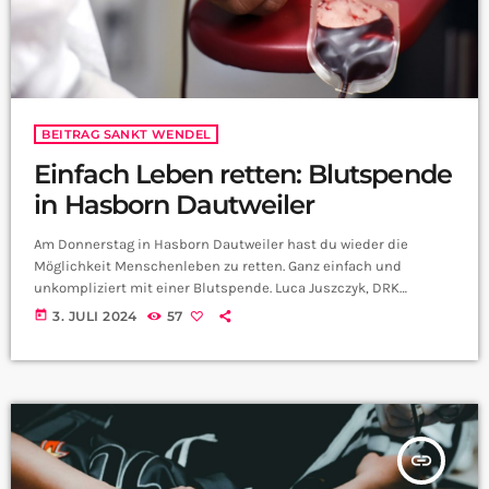
BEITRAG SANKT WENDEL
Einfach Leben retten: Blutspende
in Hasborn Dautweiler
Am Donnerstag in Hasborn Dautweiler hast du wieder die
Möglichkeit Menschenleben zu retten. Ganz einfach und
unkompliziert mit einer Blutspende. Luca Juszczyk, DRK
Notfallsanitäter im Kreis St. Wendel hat uns die neusten Infos
today
3. JULI 2024
57
mitgebracht:
insert_link