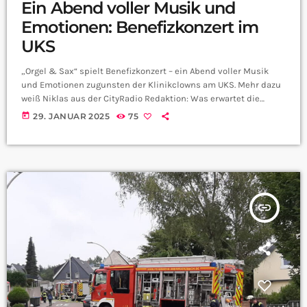
Ein Abend voller Musik und
Emotionen: Benefizkonzert im
UKS
„Orgel & Sax“ spielt Benefizkonzert – ein Abend voller Musik
und Emotionen zugunsten der Klinikclowns am UKS. Mehr dazu
weiß Niklas aus der CityRadio Redaktion: Was erwartet die
Besucher beim Benefizkonzert? Wer sind die Klinikclowns Pini
today
29. JANUAR 2025
75
und Pompom? Danke dir für die Infos! Tickets bekommt ihr im
Vorverkauf am UKS Homburg, Restkarten gibts dann am 5.
Februar in der evangelischen Stadtkirche Homburg. Viel Spaß
euch.
insert_link