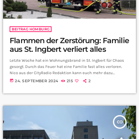
BEITRAG HOMBURG
Flammen der Zerstörung: Familie
aus St. Ingbert verliert alles
Letzte Woche hat ein Wohnungsbrand in St. Ingbert für Chaos
gesorgt. Durch das Feuer hat eine Familie fast alles verloren.
Nico aus der CityRadio Redaktion kann euch mehr dazu
verraten: Link zum Spendenaufruf
today
24. SEPTEMBER 2024
215
2
insert_link