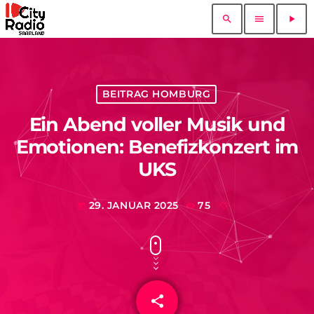
search
menu
play_arrow
BEITRAG HOMBURG
Ein Abend voller Musik und
Emotionen: Benefizkonzert im
UKS
29. JANUAR 2025
75
today
share
email