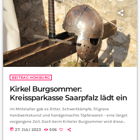
BEITRAG HOMBURG
Kirkel Burgsommer:
Kreissparkasse Saarpfalz lädt ein
Im Mittelalter gab es Ritter, Schwertkämpfe, filigrane
Handwerkskunst und handgemachte Töpferwaren - eine längst
vergangene Zeit. Doch beim Kirkeler Burgsommer wird diese
Zeit wieder lebendig! Vom 24. bis 30. Juli findet das
today
27. JULI 2023
506
Ferienprogramm auf Burg Kirkel statt, zu dem Einzelpersonen –