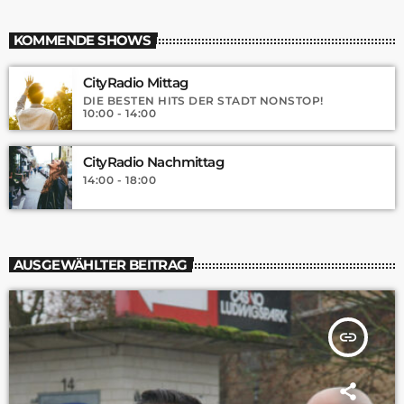
KOMMENDE SHOWS
CityRadio Mittag
DIE BESTEN HITS DER STADT NONSTOP!
10:00 - 14:00
CityRadio Nachmittag
14:00 - 18:00
AUSGEWÄHLTER BEITRAG
insert_link