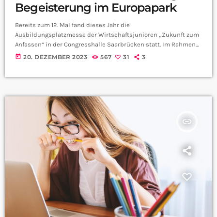
Begeisterung im Europapark
Bereits zum 12. Mal fand dieses Jahr die
Ausbildungsplatzmesse der Wirtschaftsjunioren „Zukunft zum
Anfassen“ in der Congresshalle Saarbrücken statt. Im Rahmen
der Ausbildungsmesse veranstalteten die Wirtschaftsjunioren
today
20. DEZEMBER 2023
567
31
3
Saarland ein Gewinnspiel. Bei diesem konnte man eine Fahrt in
den Europapark gewinnen. Gewonnen hat ein Schüler der Klasse
9a der Graf-Ludwig-Gemeinschaftsschule in Warndt. Gestern
früh ging es für die Klasse also los in den Europapark, wir waren
Vorort und haben mit den Schülern […]
insert_link