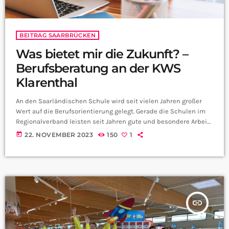
BEITRAG SAARBRÜCKEN
Was bietet mir die Zukunft? –
Berufsberatung an der KWS
Klarenthal
An den Saarländischen Schule wird seit vielen Jahren großer
Wert auf die Berufsorientierung gelegt. Gerade die Schulen im
Regionalverband leisten seit Jahren gute und besondere Arbeit
dafür, die Schüler und Schülerinnen bestens für den weiteren
today
22. NOVEMBER 2023
150
1
Arbeitsweg vorzubereiten. Das zeigt zum Beispiel die Katharine-
Weißgeber Schule in Klarenthal, die hat gestern nämlich einen
Berufsorientierungstag veranstaltet. Wir haben uns für euch
umgehört:
insert_link