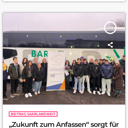
insert_link
BEITRAG SAARLANDWEIT
„Zukunft zum Anfassen“ sorgt für