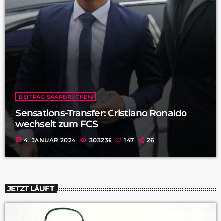
BEITRAG SAARBRÜCKEN
Sensations-Transfer: Cristiano Ronaldo
wechselt zum FCS
today
4. JANUAR 2024
303236
147
26
JETZT LÄUFT