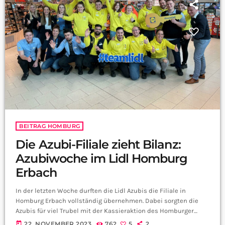
BEITRAG HOMBURG
Die Azubi-Filiale zieht Bilanz:
Azubiwoche im Lidl Homburg
Erbach
In der letzten Woche durften die Lidl Azubis die Filiale in
Homburg Erbach vollständig übernehmen. Dabei sorgten die
Azubis für viel Trubel mit der Kassieraktion des Homburger
Bürgermeisters Michael Forster. Wir haben Corinna Cawelius
today
22. NOVEMBER 2023
762
5
2