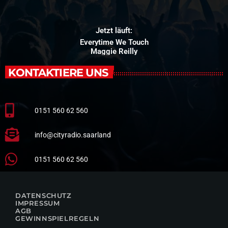
Jetzt läuft:
Everytime We Touch
Maggie Reilly
KONTAKTIERE UNS
0151 560 62 560
info@cityradio.saarland
0151 560 62 560
DATENSCHUTZ
IMPRESSUM
AGB
GEWINNSPIELREGELN