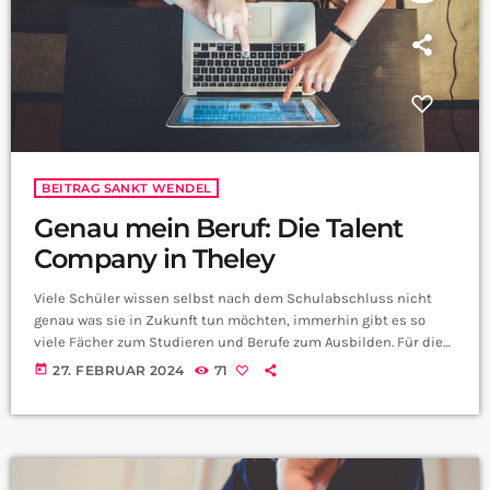
BEITRAG SANKT WENDEL
Genau mein Beruf: Die Talent
Company in Theley
Viele Schüler wissen selbst nach dem Schulabschluss nicht
genau was sie in Zukunft tun möchten, immerhin gibt es so
viele Fächer zum Studieren und Berufe zum Ausbilden. Für die
Schüler der Gemeinschaftsschule in Theley gibt es jetzt eine
today
27. FEBRUAR 2024
71
weitere Entscheidungshilfe. In Zusammenarbeit mit der
Strahlemann-Stiftung bekommt die Schule eine eigene Talent
Company. Wir haben mit Alexander Hübner Projektmanager der
Talent Company geredet: