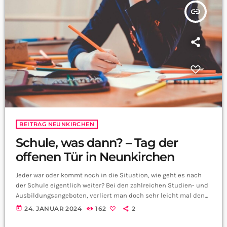
insert_link
BEITRAG NEUNKIRCHEN
Schule, was dann? – Tag der
offenen Tür in Neunkirchen
Jeder war oder kommt noch in die Situation, wie geht es nach
der Schule eigentlich weiter? Bei den zahlreichen Studien- und
Ausbildungsangeboten, verliert man doch sehr leicht mal den
Überblick. Wenn ihr euch für den Beruf des Erziehers
today
24. JANUAR 2024
162
2
interessiert, dann könnte die Edith-Stein-Schule ideal für euch
sein.