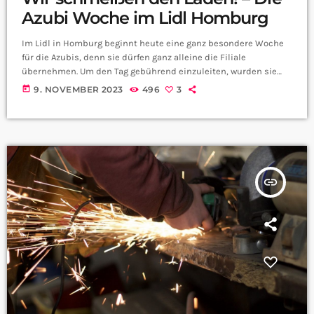
Azubi Woche im Lidl Homburg
Im Lidl in Homburg beginnt heute eine ganz besondere Woche
für die Azubis, denn sie dürfen ganz alleine die Filiale
übernehmen. Um den Tag gebührend einzuleiten, wurden sie
dabei noch Bürgermeister Michael Forster an der Kasse
today
9. NOVEMBER 2023
496
3
unterstützt. Wir waren vor Ort und haben uns für euch
umgehört: Wie die Woche für die Azubis lief erfahrt ihr hier:
insert_link