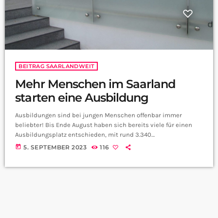
BEITRAG SAARLANDWEIT
Mehr Menschen im Saarland
starten eine Ausbildung
Ausbildungen sind bei jungen Menschen offenbar immer
beliebter! Bis Ende August haben sich bereits viele für einen
Ausbildungsplatz entschieden, mit rund 3.340
Ausbildungsverträgen bei der Industrie- und Handelskammer
today
5. SEPTEMBER 2023
116
des Saarlandes (IHK). Im Vergleich zum Vorjahr zeigt sich ein
Anstieg von 8 Prozent - ein vielversprechender Trend. In
Deutschland gilt für viele immer noch ein abgeschlossenes
Studium als das höchste Ziel. Doch das wachsende Interesse
an Ausbildungen widerlegt diese Annahme. Die […]