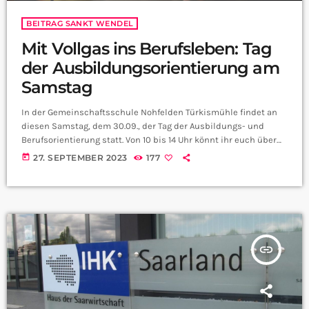
BEITRAG SANKT WENDEL
Mit Vollgas ins Berufsleben: Tag
der Ausbildungsorientierung am
Samstag
In der Gemeinschaftsschule Nohfelden Türkismühle findet an
diesen Samstag, dem 30.09., der Tag der Ausbildungs- und
Berufsorientierung statt. Von 10 bis 14 Uhr könnt ihr euch über
verschiedene Berufe von mehr als 60 Firmen beraten lassen.
today
27. SEPTEMBER 2023
177
Für viele Schüler eröffnen solche Veranstaltungen den
zukünftigen Weg ins Arbeitsleben. Konrektor der
Gemeinschaftschule Jörg Friedrich, hat uns alles über den
Orientierungstag erzählt:
insert_link