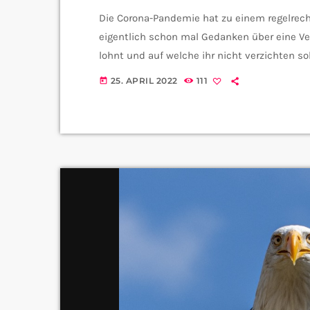
Die Corona-Pandemie hat zu einem regelrech
eigentlich schon mal Gedanken über eine Ve
lohnt und auf welche ihr nicht verzichten sol
nämlich mit Eva Maria-Loch von der Verbrau
25. APRIL 2022
111
today