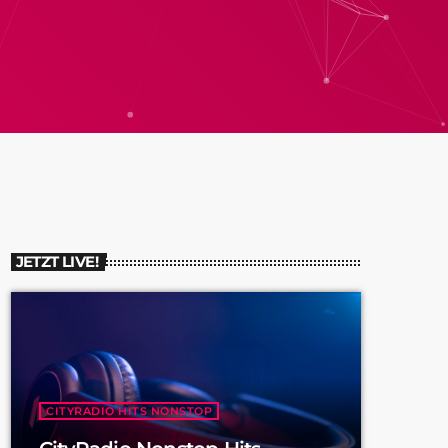
JETZT LIVE!
CITYRADIO HITS NONSTOP