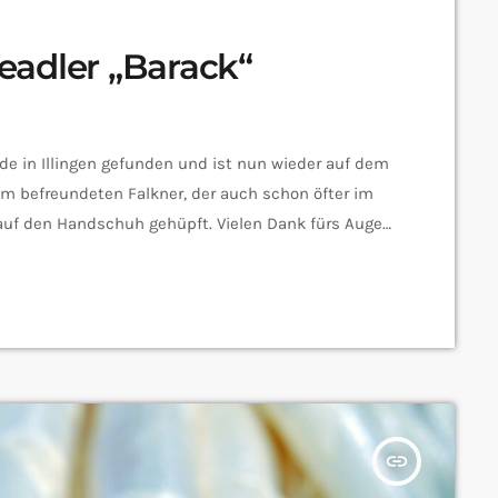
eadler „Barack“
rde in Illingen gefunden und ist nun wieder auf dem
em befreundeten Falkner, der auch schon öfter im
t auf den Handschuh gehüpft. Vielen Dank fürs Augen
ach seinem ersten richtigen Ausflug hat Barack,
zurück […]
insert_link