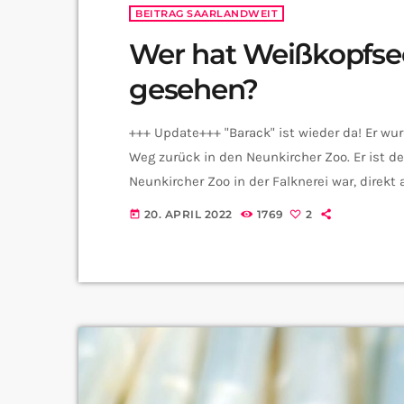
BEITRAG SAARLANDWEIT
Wer hat Weißkopfse
gesehen?
+++ Update+++ "Barack" ist wieder da! Er wu
Weg zurück in den Neunkircher Zoo. Er ist d
Neunkircher Zoo in der Falknerei war, direk
offen halten, Daumen drücken und teilen! N
20. APRIL 2022
1769
2
today
auch "Moppel" genannt, nicht mehr den Weg 