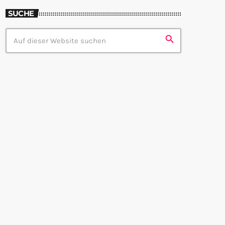
SUCHE
search