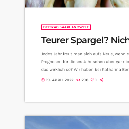
BEITRAG SAARLANDWEIT
Teurer Spargel? Nic
Jedes Jahr freut man sich aufs Neue, wenn e
Prognosen für dieses Jahr sehen aber gar nich
das wirklich so? Wir haben bei Katharina Be
nachgefragt:
19. APRIL 2022
298
1
today