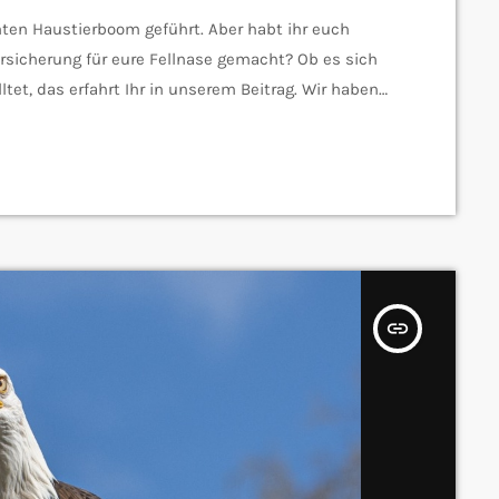
ten Haustierboom geführt. Aber habt ihr euch
rsicherung für eure Fellnase gemacht? Ob es sich
ltet, das erfahrt Ihr in unserem Beitrag. Wir haben
cherzentrale des Saarlandes gesprochen.
insert_link