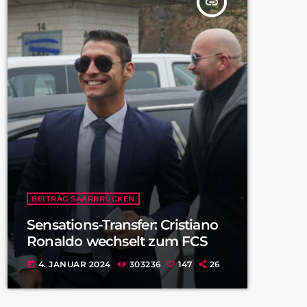
insert_link
BEITRAG SAARBRÜCKEN
Sensations-Transfer: Cristiano
Ronaldo wechselt zum FCS
4. JANUAR 2024
303236
147
26
today