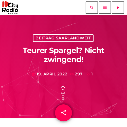
search
menu
play_arrow
BEITRAG SAARLANDWEIT
Teurer Spargel? Nicht
zwingend!
19. APRIL 2022
297
1
today
share
email
1