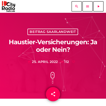
search
menu
play_arrow
BEITRAG SAARLANDWEIT
Haustier-Versicherungen: Ja
oder Nein?
25. APRIL 2022
112
today
share
email