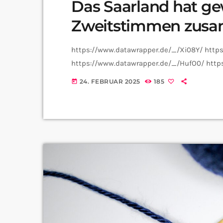
Das Saarland hat ge
Zweitstimmen zusa
https://www.datawrapper.de/_/Xi08Y/ http
https://www.datawrapper.de/_/HufO0/ http
24. FEBRUAR 2025
185
today