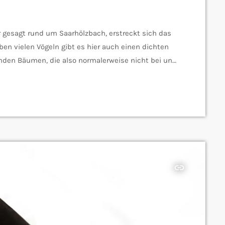
r gesagt rund um Saarhölzbach, erstreckt sich das
ben vielen Vögeln gibt es hier auch einen dichten
mden Bäumen, die also normalerweise nicht bei uns
hsleiter beim Saarforst, hat uns erklärt, was diese
insert_link