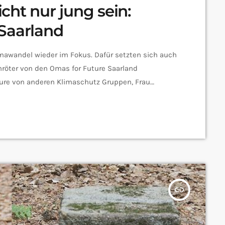
cht nur jung sein:
Saarland
mawandel wieder im Fokus. Dafür setzten sich auch
hröter von den Omas for Future Saarland
ture von anderen Klimaschutz Gruppen, Frau
aktiv unterwegs für den Klimaschutz. Mit welchen
enau versuchen die Omas for Future […]
insert_link