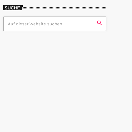
SUCHE
search