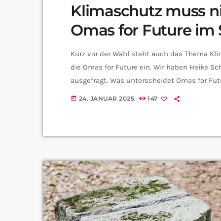
Klimaschutz muss ni
Omas for Future im 
Kurz vor der Wahl steht auch das Thema Kli
die Omas for Future ein. Wir haben Heike Sc
ausgefragt. Was unterscheidet Omas for Fu
Schröter? Die Omas for Future sind ja auch 
24. JANUAR 2025
147
today
Vorurteilen haben Sie da zu kämpfen? Wie g