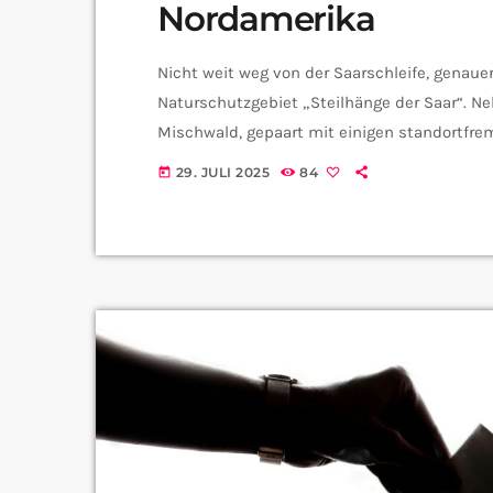
Nordamerika
Nicht weit weg von der Saarschleife, genaue
Naturschutzgebiet „Steilhänge der Saar“. Ne
Mischwald, gepaart mit einigen standortfre
wachsen. Ralph Dietenberger, Geschäftsbereic
29. JULI 2025
84
today
Bäume bei uns machen: