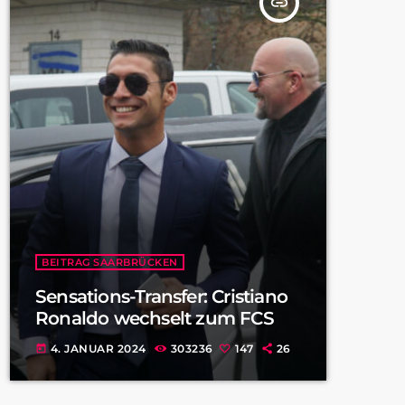
insert_link
BEITRAG SAARBRÜCKEN
Sensations-Transfer: Cristiano
Ronaldo wechselt zum FCS
4. JANUAR 2024
303236
147
26
today