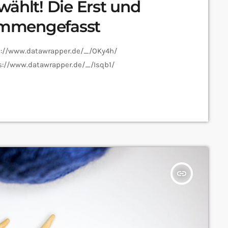
wählt! Die Erst und
mmengefasst
s://www.datawrapper.de/_/OKy4h/
s://www.datawrapper.de/_/Isqb1/
insert_link