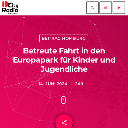
search
menu
play_arrow
BEITRAG HOMBURG
Betreute Fahrt in den
Europapark für Kinder und
Jugendliche
14. JUNI 2024
249
today
share
email