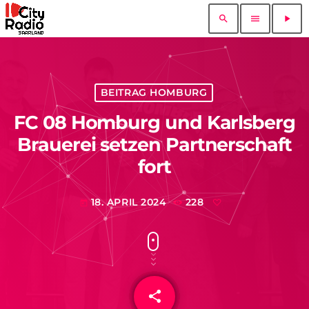
search
menu
play_arrow
BEITRAG HOMBURG
FC 08 Homburg und Karlsberg
Brauerei setzen Partnerschaft
fort
18. APRIL 2024
228
today
share
email