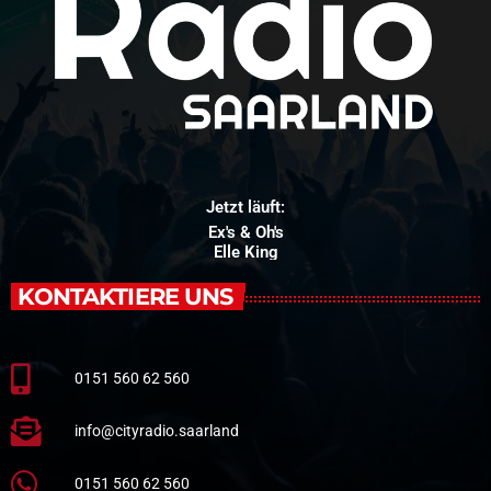
Jetzt läuft:
Ex's & Oh's
Elle King
KONTAKTIERE UNS
0151 560 62 560
info@cityradio.saarland
0151 560 62 560