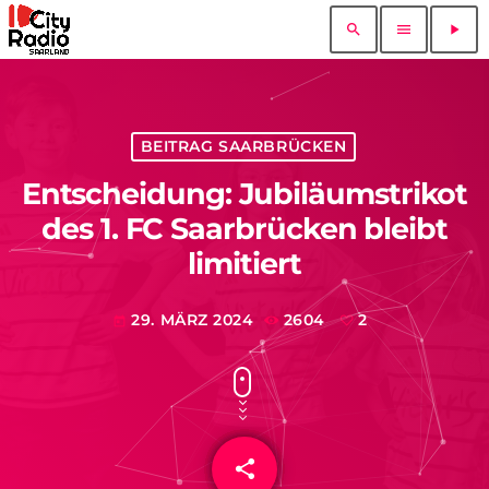
search
menu
play_arrow
BEITRAG SAARBRÜCKEN
Entscheidung: Jubiläumstrikot
des 1. FC Saarbrücken bleibt
limitiert
29. MÄRZ 2024
2604
2
today
share
email
2