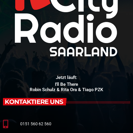
Jetzt läuft:
I'll Be There
Robin Schulz & Rita Ora & Tiago PZK
KONTAKTIERE UNS
0151 560 62 560