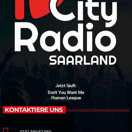
Jetzt läuft:
Don't You Want Me
Human League
KONTAKTIERE UNS
0151 560 62 560