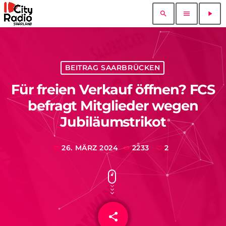
search
menu
play_arrow
BEITRAG SAARBRÜCKEN
Für freien Verkauf öffnen? FCS
befragt Mitglieder wegen
Jubiläumstrikot
26. MÄRZ 2024
2233
2
today
share
email
2