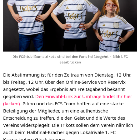
Die FCS-Jubiläumstrikots sind bei den Fans heißbegehrt – Bild: 1. FC
Saarbrücken
Die Abstimmung ist für den Zeitraum von Dienstag, 12 Uhr, 
bis Freitag, 12 Uhr, über den Online-Service von Reservix 
angesetzt, wobei das Ergebnis am Freitagabend bekannt 
gegeben wird. 
Den Einwahl-Link zur Umfrage findet Ihr hier 
(kicken)
. Pitino und das FCS-Team hoffen auf eine starke 
Beteiligung der Mitglieder, um eine authentische 
Entscheidung zu treffen, die den Geist und die Werte des 
Vereins widerspiegelt. Die Trikots sollen dem Verein nämlich 
auch beim Halbfinal-Kracher gegen Lokalrivale 1. FC 
Kaiserslautern Glück bringen…