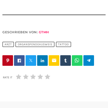
GESCHRIEBEN VON:
GTMH
ARZT
ORGANSPENDEAUSWEIS
TATTOO
email
RATE IT