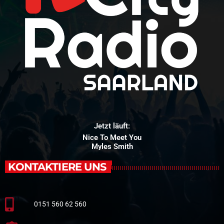
Jetzt läuft:
Nice To Meet You
Myles Smith
KONTAKTIERE UNS
0151 560 62 560