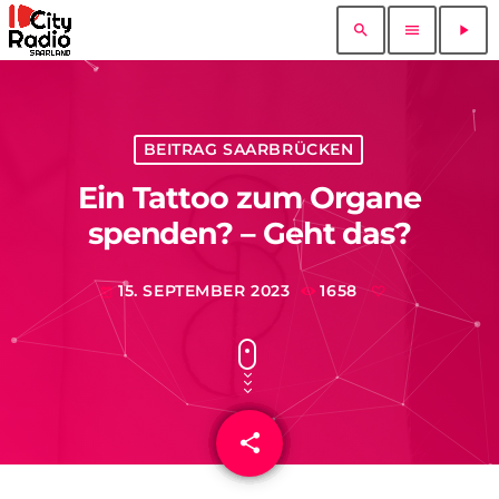
search
menu
play_arrow
BEITRAG SAARBRÜCKEN
Ein Tattoo zum Organe
spenden? – Geht das?
15. SEPTEMBER 2023
1658
today
share
email