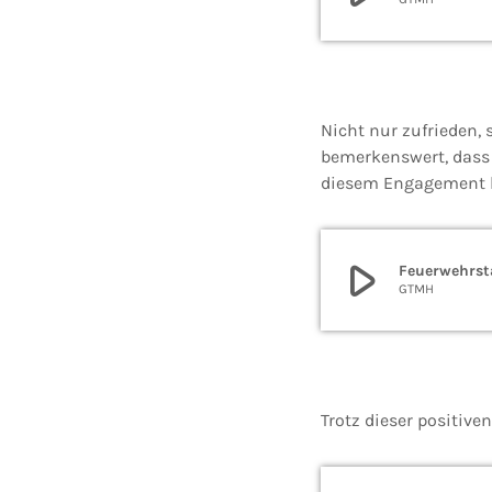
Nicht nur zufrieden,
bemerkenswert, das
diesem Engagement 
play_arrow
Feuerwehrsta
GTMH
Trotz dieser positiv