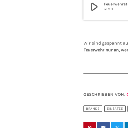
play_arrow
Feuerwehrsta
GTMH
Wir sind gespannt auf
Feuerwehr nur an, wen
GESCHRIEBEN VON:
BRÄNDE
EINSÄTZE