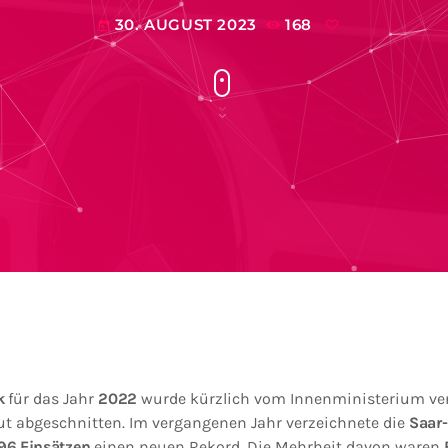
30. AUGUST 2023
168
today
k
für das Jahr
2022
wurde kürzlich vom Innenministerium ver
ut abgeschnitten. Im vergangenen Jahr verzeichnete die
Saar
96 Einsätzen
einen neuen Rekord. Die Mehrheit davon waren