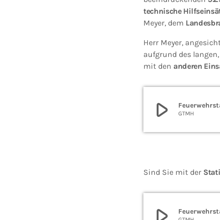
technische Hilfseinsä
Meyer, dem
Landesbr
Herr Meyer, angesich
aufgrund des langen,
mit den
anderen Eins
play_arrow
Feuerwehrsta
GTMH
Sind Sie mit der
Stat
play_arrow
Feuerwehrsta
GTMH