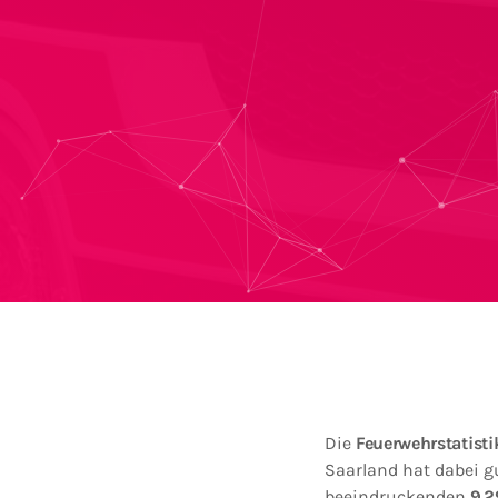
Die
Feuerwehrstatisti
Saarland hat dabei g
beeindruckenden
9.2